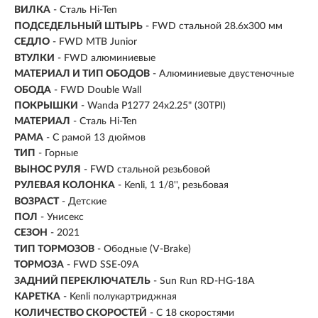
ВИЛКА
- Сталь Hi-Ten
ПОДСЕДЕЛЬНЫЙ ШТЫРЬ
- FWD стальной 28.6x300 мм
СЕДЛО
- FWD MTB Junior
ВТУЛКИ
- FWD алюминиевые
МАТЕРИАЛ И ТИП ОБОДОВ
- Алюминиевые двустеночные
ОБОДА
- FWD Double Wall
ПОКРЫШКИ
- Wanda P1277 24x2.25" (30TPI)
МАТЕРИАЛ
- Сталь Hi-Ten
РАМА
- С рамой 13 дюймов
ТИП
-
Горные
ВЫНОС РУЛЯ
- FWD стальной резьбовой
РУЛЕВАЯ КОЛОНКА
- Kenli, 1 1/8'', резьбовая
ВОЗРАСТ
-
Детские
ПОЛ
- Унисекс
СЕЗОН
- 2021
ТИП ТОРМОЗОВ
- Ободные (V-Brake)
ТОРМОЗА
- FWD SSE-09A
ЗАДНИЙ ПЕРЕКЛЮЧАТЕЛЬ
- Sun Run RD-HG-18A
КАРЕТКА
- Kenli полукартриджная
КОЛИЧЕСТВО СКОРОСТЕЙ
- С 18 скоростями