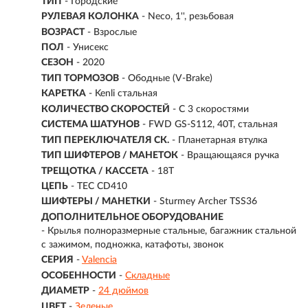
ТИП
-
Городские
РУЛЕВАЯ КОЛОНКА
- Neco, 1'', резьбовая
ВОЗРАСТ
-
Взрослые
ПОЛ
- Унисекс
СЕЗОН
- 2020
ТИП ТОРМОЗОВ
- Ободные (V-Brake)
КАРЕТКА
- Kenli стальная
КОЛИЧЕСТВО СКОРОСТЕЙ
- С 3 скоростями
СИСТЕМА ШАТУНОВ
- FWD GS-S112, 40T, стальная
ТИП ПЕРЕКЛЮЧАТЕЛЯ СК.
- Планетарная втулка
ТИП ШИФТЕРОВ / МАНЕТОК
- Вращающаяся ручка
ТРЕЩОТКА / КАССЕТА
- 18T
ЦЕПЬ
- TEC CD410
ШИФТЕРЫ / МАНЕТКИ
- Sturmey Archer TSS36
ДОПОЛНИТЕЛЬНОЕ ОБОРУДОВАНИЕ
- Крылья полноразмерные стальные, багажник стальной
с зажимом, подножка, катафоты, звонок
СЕРИЯ
-
Valencia
ОСОБЕННОСТИ
-
Складные
ДИАМЕТР
-
24 дюймов
ЦВЕТ
-
Зеленые