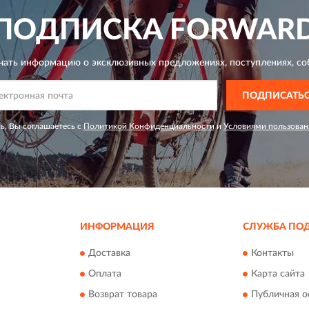
ПОДПИСКА
FORWAR
чать информацию о эксклюзивных предложениях,
поступлениях, со
ПОДПИСАТЬ
ь, Вы соглашаетесь с
Политикой Конфиденциальности
и
Условиями пользован
ИНФОРМАЦИЯ
СЛУЖБА ПО
Доставка
Контакты
Оплата
Карта сайта
Возврат товара
Публичная о