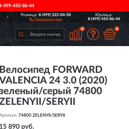
8-499-450-86-44
Розница:
8 (499) 322-04-50
Юрлица:
ДОСТАВИМ
ПО ВСЕЙ РОССИИ
8 (499) 450-86-44
Перезвоните мне
0
0
Велосипед FORWARD
VALENCIA 24 3.0 (2020)
зеленый/серый 74800
ZELENYII/SERYII
Артикул:
74800 ZELENYII/SERYII
15 890 руб.