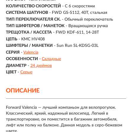
КОЛИЧЕСТВО СКОРОСТЕЙ
- С 6 скоростями
СИСТЕМА ШАТУНОВ
- FWD GS-S112, 40T, стальная
ТИП ПЕРЕКЛЮЧАТЕЛЯ СК.
- Обычный переключатель
ТИП ШИФТЕРОВ / МАНЕТОК
- Вращающаяся ручка
ТРЕЩОТКА / КАССЕТА
- FWD KDF-611, 14-28T
ЦЕПЬ
- KMC HV408
ШИФТЕРЫ / МАНЕТКИ
- Sun Run SL-KDSG-03L
СЕРИЯ
-
Valencia
ОСОБЕННОСТИ
-
Складные
ДИАМЕТР
-
24 дюймов
ЦВЕТ
-
Серые
ОПИСАНИЕ
Forward Valencia — лучший компаньон для велопрогулок.
Классический, яркий, надежный велосипед. Легкий в
транспортировке, он поместится в багажник автомобиля,
лифт или полку на балконе. Данная модель в серо-бежевом
цвете.