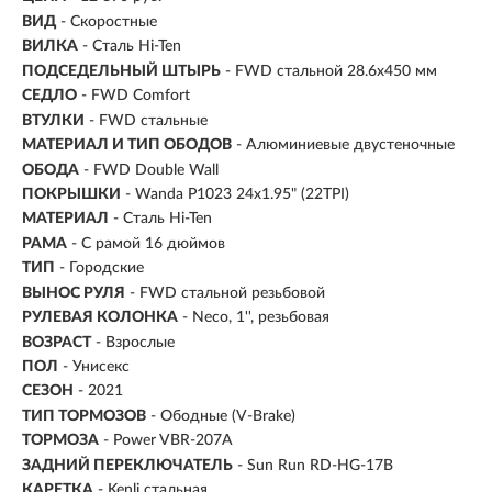
ВИД
- Скоростные
ВИЛКА
- Сталь Hi-Ten
ПОДСЕДЕЛЬНЫЙ ШТЫРЬ
- FWD стальной 28.6x450 мм
СЕДЛО
- FWD Comfort
ВТУЛКИ
- FWD стальные
МАТЕРИАЛ И ТИП ОБОДОВ
- Алюминиевые двустеночные
ОБОДА
- FWD Double Wall
ПОКРЫШКИ
- Wanda P1023 24x1.95" (22TPI)
МАТЕРИАЛ
- Сталь Hi-Ten
РАМА
- С рамой 16 дюймов
ТИП
-
Городские
ВЫНОС РУЛЯ
- FWD стальной резьбовой
РУЛЕВАЯ КОЛОНКА
- Neco, 1'', резьбовая
ВОЗРАСТ
-
Взрослые
ПОЛ
- Унисекс
СЕЗОН
- 2021
ТИП ТОРМОЗОВ
- Ободные (V-Brake)
ТОРМОЗА
- Power VBR-207A
ЗАДНИЙ ПЕРЕКЛЮЧАТЕЛЬ
- Sun Run RD-HG-17B
КАРЕТКА
- Kenli стальная