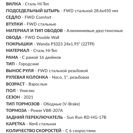
ВИЛКА
- Сталь Hi-Ten
ПОДСЕДЕЛЬНЫЙ ШТЫРЬ
- FWD стальной 28.6x450 мм
СЕДЛО
- FWD Comfort
ВТУЛКИ
- FWD стальные
МАТЕРИАЛ И ТИП ОБОДОВ
- Алюминиевые двустеночные
ОБОДА
- FWD Double Wall
ПОКРЫШКИ
- Wanda P1023 24x1.95" (22TPI)
МАТЕРИАЛ
- Сталь Hi-Ten
РАМА
- С рамой 16 дюймов
ТИП
-
Городские
ВЫНОС РУЛЯ
- FWD стальной резьбовой
РУЛЕВАЯ КОЛОНКА
- Neco, 1'', резьбовая
ВОЗРАСТ
-
Взрослые
ПОЛ
- Унисекс
СЕЗОН
- 2021
ТИП ТОРМОЗОВ
- Ободные (V-Brake)
ТОРМОЗА
- Power VBR-207A
ЗАДНИЙ ПЕРЕКЛЮЧАТЕЛЬ
- Sun Run RD-HG-17B
КАРЕТКА
- Kenli стальная
КОЛИЧЕСТВО СКОРОСТЕЙ
- С 6 скоростями