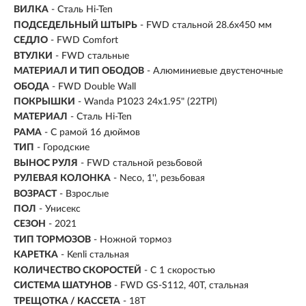
ВИЛКА
- Сталь Hi-Ten
ПОДСЕДЕЛЬНЫЙ ШТЫРЬ
- FWD стальной 28.6x450 мм
СЕДЛО
- FWD Comfort
ВТУЛКИ
- FWD стальные
МАТЕРИАЛ И ТИП ОБОДОВ
- Алюминиевые двустеночные
ОБОДА
- FWD Double Wall
ПОКРЫШКИ
- Wanda P1023 24x1.95" (22TPI)
МАТЕРИАЛ
- Сталь Hi-Ten
РАМА
- С рамой 16 дюймов
ТИП
-
Городские
ВЫНОС РУЛЯ
- FWD стальной резьбовой
РУЛЕВАЯ КОЛОНКА
- Neco, 1'', резьбовая
ВОЗРАСТ
-
Взрослые
ПОЛ
- Унисекс
СЕЗОН
- 2021
ТИП ТОРМОЗОВ
- Ножной тормоз
КАРЕТКА
- Kenli стальная
КОЛИЧЕСТВО СКОРОСТЕЙ
- С 1 скоростью
СИСТЕМА ШАТУНОВ
- FWD GS-S112, 40T, стальная
ТРЕЩОТКА / КАССЕТА
- 18T