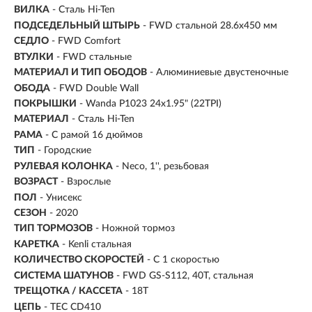
ВИЛКА
- Сталь Hi-Ten
ПОДСЕДЕЛЬНЫЙ ШТЫРЬ
- FWD стальной 28.6x450 мм
СЕДЛО
- FWD Comfort
ВТУЛКИ
- FWD стальные
МАТЕРИАЛ И ТИП ОБОДОВ
- Алюминиевые двустеночные
ОБОДА
- FWD Double Wall
ПОКРЫШКИ
- Wanda P1023 24x1.95" (22TPI)
МАТЕРИАЛ
- Сталь Hi-Ten
РАМА
- С рамой 16 дюймов
ТИП
-
Городские
РУЛЕВАЯ КОЛОНКА
- Neco, 1'', резьбовая
ВОЗРАСТ
-
Взрослые
ПОЛ
- Унисекс
СЕЗОН
- 2020
ТИП ТОРМОЗОВ
- Ножной тормоз
КАРЕТКА
- Kenli стальная
КОЛИЧЕСТВО СКОРОСТЕЙ
- С 1 скоростью
СИСТЕМА ШАТУНОВ
- FWD GS-S112, 40T, стальная
ТРЕЩОТКА / КАССЕТА
- 18T
ЦЕПЬ
- TEC CD410