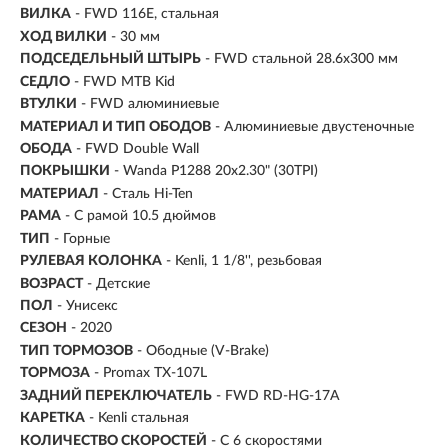
ВИЛКА
- FWD 116E, стальная
ХОД ВИЛКИ
- 30 мм
ПОДСЕДЕЛЬНЫЙ ШТЫРЬ
- FWD стальной 28.6x300 мм
СЕДЛО
- FWD MTB Kid
ВТУЛКИ
- FWD алюминиевые
МАТЕРИАЛ И ТИП ОБОДОВ
- Алюминиевые двустеночные
ОБОДА
- FWD Double Wall
ПОКРЫШКИ
- Wanda P1288 20x2.30" (30TPI)
МАТЕРИАЛ
- Сталь Hi-Ten
РАМА
- С рамой 10.5 дюймов
ТИП
-
Горные
РУЛЕВАЯ КОЛОНКА
- Kenli, 1 1/8'', резьбовая
ВОЗРАСТ
-
Детские
ПОЛ
- Унисекс
СЕЗОН
- 2020
ТИП ТОРМОЗОВ
- Ободные (V-Brake)
ТОРМОЗА
- Promax TX-107L
ЗАДНИЙ ПЕРЕКЛЮЧАТЕЛЬ
- FWD RD-HG-17A
КАРЕТКА
- Kenli стальная
КОЛИЧЕСТВО СКОРОСТЕЙ
- С 6 скоростями