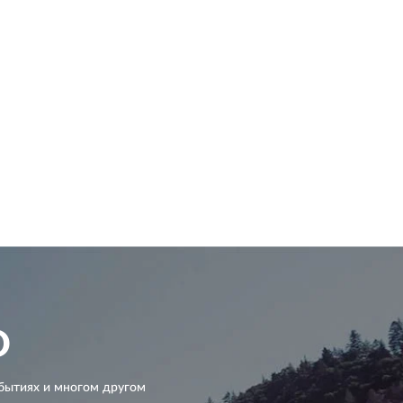
D
бытиях и многом другом