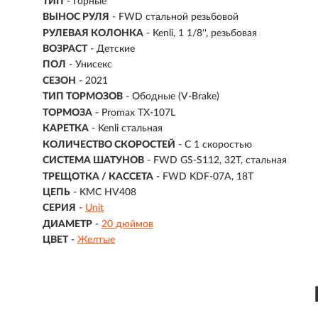
ТИП
-
Горные
ВЫНОС РУЛЯ
- FWD стальной резьбовой
РУЛЕВАЯ КОЛОНКА
- Kenli, 1 1/8'', резьбовая
ВОЗРАСТ
-
Детские
ПОЛ
- Унисекс
СЕЗОН
- 2021
ТИП ТОРМОЗОВ
- Ободные (V-Brake)
ТОРМОЗА
- Promax TX-107L
КАРЕТКА
- Kenli стальная
КОЛИЧЕСТВО СКОРОСТЕЙ
- С 1 скоростью
СИСТЕМА ШАТУНОВ
- FWD GS-S112, 32T, стальная
ТРЕЩОТКА / КАССЕТА
- FWD KDF-07A, 18T
ЦЕПЬ
- KMC HV408
СЕРИЯ
-
Unit
ДИАМЕТР
-
20 дюймов
ЦВЕТ
-
Желтые