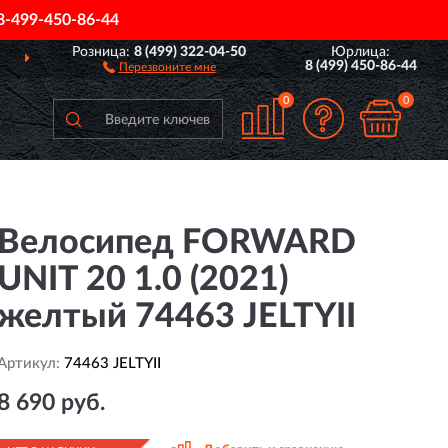
8-499-450-86-44
Розница:
8 (499) 322-04-50
Юрлица:
 ВСЕЙ РОССИИ
ПОЛН
8 (499) 450-86-44
Перезвоните мне
0
0
Велосипед FORWARD
UNIT 20 1.0 (2021)
желтый 74463 JELTYII
Артикул:
74463 JELTYII
8 690 руб.