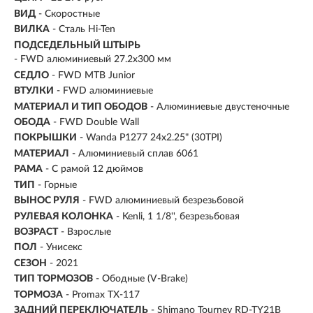
ВИД
- Скоростные
ВИЛКА
- Сталь Hi-Ten
ПОДСЕДЕЛЬНЫЙ ШТЫРЬ
- FWD алюминиевый 27.2x300 мм
СЕДЛО
- FWD MTB Junior
ВТУЛКИ
- FWD алюминиевые
МАТЕРИАЛ И ТИП ОБОДОВ
- Алюминиевые двустеночные
ОБОДА
- FWD Double Wall
ПОКРЫШКИ
- Wanda P1277 24x2.25" (30TPI)
МАТЕРИАЛ
- Алюминиевый сплав 6061
РАМА
- С рамой 12 дюймов
ТИП
-
Горные
ВЫНОС РУЛЯ
- FWD алюминиевый безрезьбовой
РУЛЕВАЯ КОЛОНКА
- Kenli, 1 1/8'', безрезьбовая
ВОЗРАСТ
-
Взрослые
ПОЛ
- Унисекс
СЕЗОН
- 2021
ТИП ТОРМОЗОВ
- Ободные (V-Brake)
ТОРМОЗА
- Promax TX-117
ЗАДНИЙ ПЕРЕКЛЮЧАТЕЛЬ
- Shimano Tourney RD-TY21B