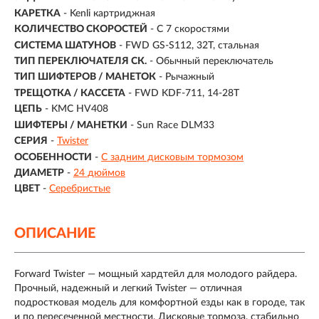
КАРЕТКА
- Kenli картриджная
КОЛИЧЕСТВО СКОРОСТЕЙ
- С 7 скоростями
СИСТЕМА ШАТУНОВ
- FWD GS-S112, 32T, стальная
ТИП ПЕРЕКЛЮЧАТЕЛЯ СК.
- Обычный переключатель
ТИП ШИФТЕРОВ / МАНЕТОК
- Рычажный
ТРЕЩОТКА / КАССЕТА
- FWD KDF-711, 14-28T
ЦЕПЬ
- KMC HV408
ШИФТЕРЫ / МАНЕТКИ
- Sun Race DLM33
СЕРИЯ
-
Twister
ОСОБЕННОСТИ
-
С задним дисковым тормозом
ДИАМЕТР
-
24 дюймов
ЦВЕТ
-
Серебристые
ОПИСАНИЕ
Forward Twister — мощный хардтейл для молодого райдера.
Прочный, надежный и легкий Twister — отличная
подростковая модель для комфортной езды как в городе, так
и по пересеченной местности. Дисковые тормоза, стабильно