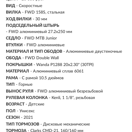
ВИД
- Скоростные
ВИЛКА
- FWD 158S, стальная
ХОД ВИЛКИ
- 30 мм
ПОДСЕДЕЛЬНЫЙ ШТЫРЬ
- FWD алюминиевый 27.2x250 мм
СЕДЛО
- FWD MTB Junior
ВТУЛКИ
- FWD алюминиевые
МАТЕРИАЛ И ТИП ОБОДОВ
- Алюминиевые двустеночные
ОБОДА
- FWD Double Wall
ПОКРЫШКИ
- Wanda P1288 20x2.30" (30TPI)
МАТЕРИАЛ
- Алюминиевый сплав 6061
РАМА
- С рамой 10.5 дюймов
ТИП
-
Горные
ВЫНОС РУЛЯ
- FWD алюминиевый безрезьбовой
РУЛЕВАЯ КОЛОНКА
- Kenli, 1 1/8'', резьбовая
ВОЗРАСТ
-
Детские
ПОЛ
- Унисекс
СЕЗОН
- 2021
ТИП ТОРМОЗОВ
- Дисковые механические
ТОРМОЗА
- Clarks CMD-21, 160/160 мм