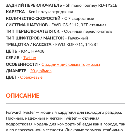
ЗАДНИЙ ПЕРЕКЛЮЧАТЕЛЬ
- Shimano Tourney RD-TY21B
КАРЕТКА
- Kenli полукартриджная
КОЛИЧЕСТВО СКОРОСТЕЙ
- С 7 скоростями
СИСТЕМА ШАТУНОВ
- FWD GS-S112, 32T, стальная
ТИП ПЕРЕКЛЮЧАТЕЛЯ СК.
- Обычный переключатель
ТИП ШИФТЕРОВ / МАНЕТОК
- Рычажный
ТРЕЩОТКА / КАССЕТА
- FWD KDF-711, 14-28T
ЦЕПЬ
- KMC HV408
СЕРИЯ
-
Twister
ОСОБЕННОСТИ
-
С задним дисковым тормозом
ДИАМЕТР
-
20 дюймов
ЦВЕТ
-
Оранжевые
ОПИСАНИЕ
Forward Twister — мощный хардтейл для молодого райдера.
Прочный, надежный и легкий Twister — отличная
подростковая модель для комфортной езды как в городе, так
и по пересеченной местности. Дисковые тормоза, стабильно