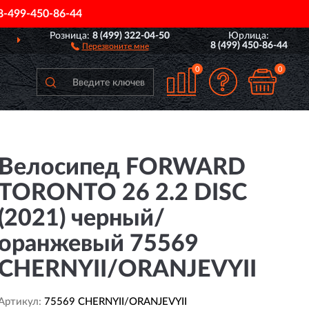
8-499-450-86-44
Розница:
8 (499) 322-04-50
Юрлица:
8 (499) 450-86-44
Перезвоните мне
0
0
Велосипед FORWARD
TORONTO 26 2.2 DISC
(2021) черный/
оранжевый 75569
CHERNYII/ORANJEVYII
Артикул:
75569 CHERNYII/ORANJEVYII