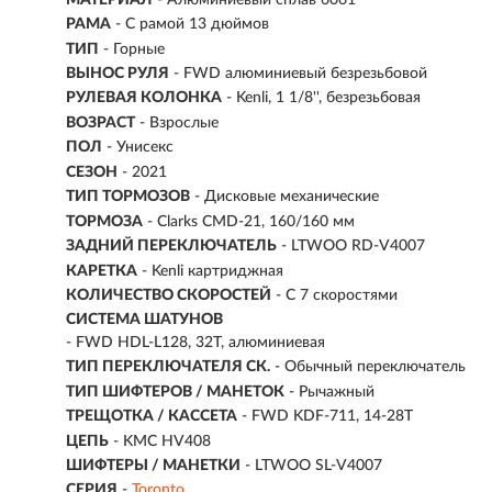
РАМА
- С рамой 13 дюймов
ТИП
-
Горные
ВЫНОС РУЛЯ
- FWD алюминиевый безрезьбовой
РУЛЕВАЯ КОЛОНКА
- Kenli, 1 1/8'', безрезьбовая
ВОЗРАСТ
-
Взрослые
ПОЛ
- Унисекс
СЕЗОН
- 2021
ТИП ТОРМОЗОВ
- Дисковые механические
ТОРМОЗА
- Clarks CMD-21, 160/160 мм
ЗАДНИЙ ПЕРЕКЛЮЧАТЕЛЬ
- LTWOO RD-V4007
КАРЕТКА
- Kenli картриджная
КОЛИЧЕСТВО СКОРОСТЕЙ
- С 7 скоростями
СИСТЕМА ШАТУНОВ
- FWD HDL-L128, 32T, алюминиевая
ТИП ПЕРЕКЛЮЧАТЕЛЯ СК.
- Обычный переключатель
ТИП ШИФТЕРОВ / МАНЕТОК
- Рычажный
ТРЕЩОТКА / КАССЕТА
- FWD KDF-711, 14-28T
ЦЕПЬ
- KMC HV408
ШИФТЕРЫ / МАНЕТКИ
- LTWOO SL-V4007
СЕРИЯ
-
Toronto