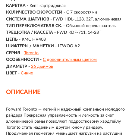
КАРЕТКА
- Kenli картриджная
КОЛИЧЕСТВО СКОРОСТЕЙ
- С 7 скоростями
СИСТЕМА ШАТУНОВ
- FWD HDL-L128, 32T, алюминиевая
ТИП ПЕРЕКЛЮЧАТЕЛЯ СК.
- Обычный переключатель
ТРЕЩОТКА / КАССЕТА
- FWD KDF-711, 14-28T
ЦЕПЬ
- KMC HV408
ШИФТЕРЫ / МАНЕТКИ
- LTWOO A2
СЕРИЯ
-
Toronto
ОСОБЕННОСТИ
-
С дополнительным цветом
ДИАМЕТР
-
26 дюймов
ЦВЕТ
-
Синие
ОПИСАНИЕ
Forward Toronto — легкий и надежный компаньон молодого
райдера Прекрасная управляемость и легкость за счет
алюминиевой рамы позволяют подростковому хардтейлу
Toronto стать надежным другом юному райдеру.
Продуманная геометрия уменьшает нагрузки на растущий