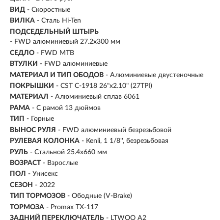
ВИД
- Скоростные
ВИЛКА
- Сталь Hi-Ten
ПОДСЕДЕЛЬНЫЙ ШТЫРЬ
- FWD алюминиевый 27.2x300 мм
СЕДЛО
- FWD MTB
ВТУЛКИ
- FWD алюминиевые
МАТЕРИАЛ И ТИП ОБОДОВ
- Алюминиевые двустеночные
ПОКРЫШКИ
- CST C-1918 26"x2.10" (27TPI)
МАТЕРИАЛ
- Алюминиевый сплав 6061
РАМА
- С рамой 13 дюймов
ТИП
-
Горные
ВЫНОС РУЛЯ
- FWD алюминиевый безрезьбовой
РУЛЕВАЯ КОЛОНКА
- Kenli, 1 1/8'', безрезьбовая
РУЛЬ
- Стальной 25.4х660 мм
ВОЗРАСТ
-
Взрослые
ПОЛ
- Унисекс
СЕЗОН
- 2022
ТИП ТОРМОЗОВ
- Ободные (V-Brake)
ТОРМОЗА
- Promax TX-117
ЗАДНИЙ ПЕРЕКЛЮЧАТЕЛЬ
- LTWOO A2