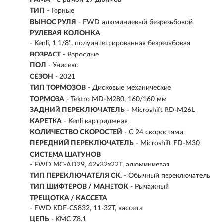
ТИП
-
Горные
ВЫНОС РУЛЯ
- FWD алюминиевый безрезьбовой
РУЛЕВАЯ КОЛОНКА
- Kenli, 1 1/8'', полуинтегрированная безрезьбовая
ВОЗРАСТ
-
Взрослые
ПОЛ
- Унисекс
СЕЗОН
- 2021
ТИП ТОРМОЗОВ
- Дисковые механические
ТОРМОЗА
- Tektro MD-M280, 160/160 мм
ЗАДНИЙ ПЕРЕКЛЮЧАТЕЛЬ
- Microshift RD-M26L
КАРЕТКА
- Kenli картриджная
КОЛИЧЕСТВО СКОРОСТЕЙ
- С 24 скоростями
ПЕРЕДНИЙ ПЕРЕКЛЮЧАТЕЛЬ
- Microshift FD-M30
СИСТЕМА ШАТУНОВ
- FWD MC-AD29, 42x32x22T, алюминиевая
ТИП ПЕРЕКЛЮЧАТЕЛЯ СК.
- Обычный переключатель
ТИП ШИФТЕРОВ / МАНЕТОК
- Рычажный
ТРЕЩОТКА / КАССЕТА
- FWD KDF-CS832, 11-32T, кассета
ЦЕПЬ
- KMC Z8.1