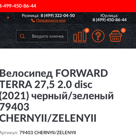
8-499-450-86-44
Розница:
8 (499) 322-04-50
Юрлица:
ВСЕЙ РОССИИ
ПОЛНЫ
8 (499) 450-86-44
Перезвоните мне
0
0
Велосипед FORWARD
TERRA 27,5 2.0 disc
(2021) черный/зеленый
79403
CHERNYII/ZELENYII
Артикул:
79403 CHERNYII/ZELENYII