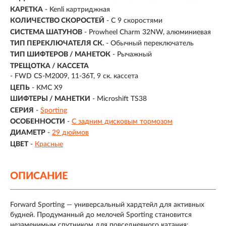
КАРЕТКА
- Kenli картриджная
КОЛИЧЕСТВО СКОРОСТЕЙ
- С 9 скоростями
СИСТЕМА ШАТУНОВ
- Prowheel Charm 32NW, алюминиевая
ТИП ПЕРЕКЛЮЧАТЕЛЯ СК.
- Обычный переключатель
ТИП ШИФТЕРОВ / МАНЕТОК
- Рычажный
ТРЕЩОТКА / КАССЕТА
- FWD CS-M2009, 11-36T, 9 ск. кассета
ЦЕПЬ
- KMC X9
ШИФТЕРЫ / МАНЕТКИ
- Microshift TS38
СЕРИЯ
-
Sporting
ОСОБЕННОСТИ
-
С задним дисковым тормозом
ДИАМЕТР
-
29 дюймов
ЦВЕТ
-
Красные
ОПИСАНИЕ
Forward Sporting — универсальный хардтейл для активных
будней. Продуманный до мелочей Sporting становится
незаменимым спутником для повседневного катания: