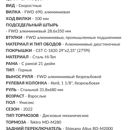
ВИД
- Скоростные
ВИЛКА
- FWD 690, алюминиевая
ХОД ВИЛКИ
- 100 мм
ПОДСЕДЕЛЬНЫЙ ШТЫРЬ
- FWD алюминиевый 28.6x350 мм
ВТУЛКИ
- FWD алюминиевые, промышленные подшипники
МАТЕРИАЛ И ТИП ОБОДОВ
- Алюминиевые двустеночные
ПОКРЫШКИ
- CST C-1820 29"x2,35" (27TPI)
МАТЕРИАЛ
- Сталь Hi-Ten
РАМА
- С рамой 21 дюйм
ТИП
-
Горные
ВЫНОС РУЛЯ
- FWD алюминиевый безрезьбовой
РУЛЕВАЯ КОЛОНКА
- Kenli, 1 1/8'', безрезьбовая
РУЛЬ
- Стальной 31.8х680 мм
ВОЗРАСТ
-
Взрослые
ПОЛ
- Унисекс
СЕЗОН
- 2022
ТИП ТОРМОЗОВ
- Дисковые механические
ТОРМОЗА
- Tektro MD-M280
ЗАДНИЙ ПЕРЕКЛЮЧАТЕЛЬ
- Shimano Altus RD-M2000