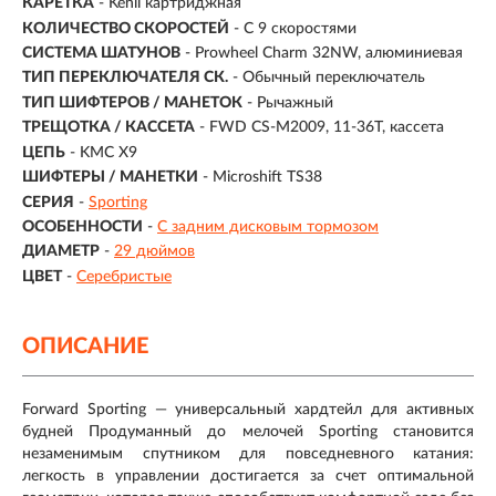
КАРЕТКА
- Kenli картриджная
КОЛИЧЕСТВО СКОРОСТЕЙ
- С 9 скоростями
СИСТЕМА ШАТУНОВ
- Prowheel Charm 32NW, алюминиевая
ТИП ПЕРЕКЛЮЧАТЕЛЯ СК.
- Обычный переключатель
ТИП ШИФТЕРОВ / МАНЕТОК
- Рычажный
ТРЕЩОТКА / КАССЕТА
- FWD CS-M2009, 11-36T, кассета
ЦЕПЬ
- KMC X9
ШИФТЕРЫ / МАНЕТКИ
- Microshift TS38
СЕРИЯ
-
Sporting
ОСОБЕННОСТИ
-
С задним дисковым тормозом
ДИАМЕТР
-
29 дюймов
ЦВЕТ
-
Серебристые
ОПИСАНИЕ
Forward Sporting — универсальный хардтейл для активных
будней Продуманный до мелочей Sporting становится
незаменимым спутником для повседневного катания:
легкость в управлении достигается за счет оптимальной