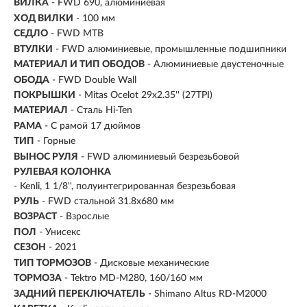
ВИЛКА
- FWD 690, алюминиевая
ХОД ВИЛКИ
- 100 мм
СЕДЛО
- FWD MTB
ВТУЛКИ
- FWD алюминиевые, промышленные подшипники
МАТЕРИАЛ И ТИП ОБОДОВ
- Алюминиевые двустеночные
ОБОДА
- FWD Double Wall
ПОКРЫШКИ
- Mitas Ocelot 29x2.35'' (27TPI)
МАТЕРИАЛ
- Сталь Hi-Ten
РАМА
- С рамой 17 дюймов
ТИП
-
Горные
ВЫНОС РУЛЯ
- FWD алюминиевый безрезьбовой
РУЛЕВАЯ КОЛОНКА
- Kenli, 1 1/8'', полуинтегрированная безрезьбовая
РУЛЬ
- FWD стальной 31.8х680 мм
ВОЗРАСТ
-
Взрослые
ПОЛ
- Унисекс
СЕЗОН
- 2021
ТИП ТОРМОЗОВ
- Дисковые механические
ТОРМОЗА
- Tektro MD-M280, 160/160 мм
ЗАДНИЙ ПЕРЕКЛЮЧАТЕЛЬ
- Shimano Altus RD-M2000