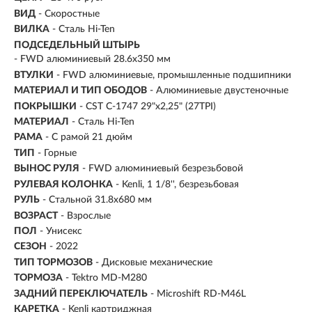
ВИД
- Скоростные
ВИЛКА
- Сталь Hi-Ten
ПОДСЕДЕЛЬНЫЙ ШТЫРЬ
- FWD алюминиевый 28.6x350 мм
ВТУЛКИ
- FWD алюминиевые, промышленные подшипники
МАТЕРИАЛ И ТИП ОБОДОВ
- Алюминиевые двустеночные
ПОКРЫШКИ
- CST C-1747 29"x2,25" (27TPI)
МАТЕРИАЛ
- Сталь Hi-Ten
РАМА
- С рамой 21 дюйм
ТИП
-
Горные
ВЫНОС РУЛЯ
- FWD алюминиевый безрезьбовой
РУЛЕВАЯ КОЛОНКА
- Kenli, 1 1/8'', безрезьбовая
РУЛЬ
- Стальной 31.8х680 мм
ВОЗРАСТ
-
Взрослые
ПОЛ
- Унисекс
СЕЗОН
- 2022
ТИП ТОРМОЗОВ
- Дисковые механические
ТОРМОЗА
- Tektro MD-M280
ЗАДНИЙ ПЕРЕКЛЮЧАТЕЛЬ
- Microshift RD-M46L
КАРЕТКА
- Kenli картриджная