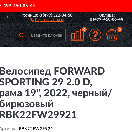
8-499-450-86-44
Розница:
8 (499) 322-04-50
Юрлица:
ЕЙ РОССИИ
ПОЛНЫЙ
8 (499) 450-86-44
Перезвоните мне
0
0
Велосипед FORWARD
SPORTING 29 2.0 D,
рама 19", 2022, черный/
бирюзовый
RBK22FW29921
Артикул:
RBK22FW29921