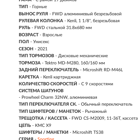
ТИП
-
Горные
ВЫНОС РУЛЯ
- FWD алюминиевый безрезьбовой
РУЛЕВАЯ КОЛОНКА
- Kenli, 1 1/8'', безрезьбовая
РУЛЬ
- FWD стальной 31.8х680 мм
ВОЗРАСТ
-
Взрослые
ПОЛ
- Унисекс
СЕЗОН
- 2021
ТИП ТОРМОЗОВ
- Дисковые механические
ТОРМОЗА
- Tektro MD-M280, 160/160 мм
ЗАДНИЙ ПЕРЕКЛЮЧАТЕЛЬ
- Microshift RD-M46L
КАРЕТКА
- Kenli картриджная
КОЛИЧЕСТВО СКОРОСТЕЙ
- С 9 скоростями
СИСТЕМА ШАТУНОВ
- Prowheel Charm 32NW, алюминиевая
ТИП ПЕРЕКЛЮЧАТЕЛЯ СК.
- Обычный переключатель
ТИП ШИФТЕРОВ / МАНЕТОК
- Рычажный
ТРЕЩОТКА / КАССЕТА
- FWD CS-M2009, 11-36T, кассета
ЦЕПЬ
- KMC X9
ШИФТЕРЫ / МАНЕТКИ
- Microshift TS38
СЕРИЯ
-
Sporting