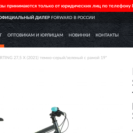
азы принимаются только от юридических лиц по телефону
ИИ
ДОСТАВИМ
ПО ВСЕЙ РОС
Г
ОПТОВИКАМ И ЮРЛИЦАМ
НОВИНКИ
КОНТАКТЫ
ING 27,5 X (2021) темно-серый/зеленый с рамой 19"