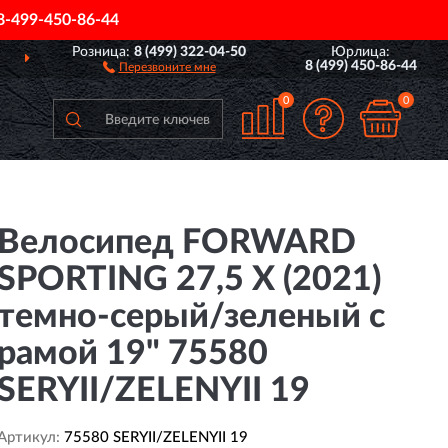
8-499-450-86-44
Розница:
8 (499) 322-04-50
Юрлица:
СИИ
ПОЛНЫЙ
АССОРТ
8 (499) 450-86-44
Перезвоните мне
0
0
Велосипед FORWARD
SPORTING 27,5 X (2021)
темно-серый/зеленый с
рамой 19" 75580
SERYII/ZELENYII 19
Артикул:
75580 SERYII/ZELENYII 19