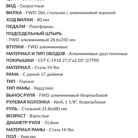
ВИД
- Скоростные
ВИЛКА
- FWD 286, стальная с алюминиевой короной
ХОД ВИЛКИ
- 80 мм
ПЕДАЛИ
- Платформы
ПОДСЕДЕЛЬНЫЙ ШТЫРЬ
- FWD алюминиевый 28.6x350 мм
ВТУЛКИ
- FWD алюминиевые
МАТЕРИАЛ И ТИП ОБОДОВ
- Алюминиевые двустеночные
ПОКРЫШКИ
- CST C-1918 27,5"x2.10" (27TPI)
МАТЕРИАЛ
- Сталь Hi-Ten
РАМА
- С рамой 17 дюймов
ТИП
-
Горные
ТИП РАМЫ
- Хардтейл
ВЫНОС РУЛЯ
- FWD алюминиевый безрезьбовой
РУЛЕВАЯ КОЛОНКА
- Kenli, 1 1/8'', безрезьбовая
РУЛЬ
- Стальной 31.8х680 мм
ВОЗРАСТ
-
Взрослые
ДИАМЕТР РУЛЯ
- 31.8мм
МАТЕРИАЛ РАМЫ
- Сталь Hi-Ten
ПОЛ
- Унисекс