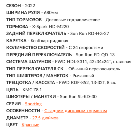
СЕЗОН
- 2022
ШИРИНА РУЛЯ
- 680мм
ТИП ТОРМОЗОВ
- Дисковые гидравлические
ТОРМОЗА
- X-Spark HD-M220
ЗАДНИЙ ПЕРЕКЛЮЧАТЕЛЬ
- Sun Run RD-HG-27
КАРЕТКА
- Kenli картриджная
КОЛИЧЕСТВО СКОРОСТЕЙ
- С 24 скоростями
ПЕРЕДНИЙ ПЕРЕКЛЮЧАТЕЛЬ
- Sun Run FD-QD-13
СИСТЕМА ШАТУНОВ
- FWD HDL-S311, 42x34x24T, стальная
ТИП ПЕРЕКЛЮЧАТЕЛЯ СК.
- Обычный переключатель
ТИП ШИФТЕРОВ / МАНЕТОК
- Рычажный
ТРЕЩОТКА / КАССЕТА
- FWD KDF-852, 13-32T, 8 ск.
ЦЕПЬ
- KMC Z8.1
ШИФТЕРЫ / МАНЕТКИ
- Sun Run SL-KD-30
СЕРИЯ
-
Sporting
ОСОБЕННОСТИ
-
С задним дисковым тормозом
ДИАМЕТР
-
27.5 дюймов
ЦВЕТ
-
Красные