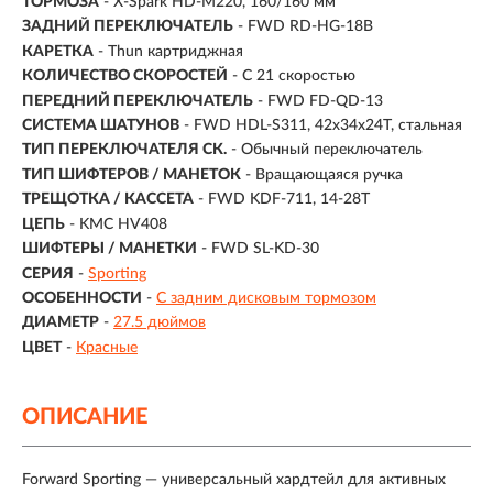
ТОРМОЗА
- X-Spark HD-M220, 160/160 мм
ЗАДНИЙ ПЕРЕКЛЮЧАТЕЛЬ
- FWD RD-HG-18B
КАРЕТКА
- Thun картриджная
КОЛИЧЕСТВО СКОРОСТЕЙ
- С 21 скоростью
ПЕРЕДНИЙ ПЕРЕКЛЮЧАТЕЛЬ
- FWD FD-QD-13
СИСТЕМА ШАТУНОВ
- FWD HDL-S311, 42x34x24T, стальная
ТИП ПЕРЕКЛЮЧАТЕЛЯ СК.
- Обычный переключатель
ТИП ШИФТЕРОВ / МАНЕТОК
- Вращающаяся ручка
ТРЕЩОТКА / КАССЕТА
- FWD KDF-711, 14-28T
ЦЕПЬ
- KMC HV408
ШИФТЕРЫ / МАНЕТКИ
- FWD SL-KD-30
СЕРИЯ
-
Sporting
ОСОБЕННОСТИ
-
С задним дисковым тормозом
ДИАМЕТР
-
27.5 дюймов
ЦВЕТ
-
Красные
ОПИСАНИЕ
Forward Sporting — универсальный хардтейл для активных