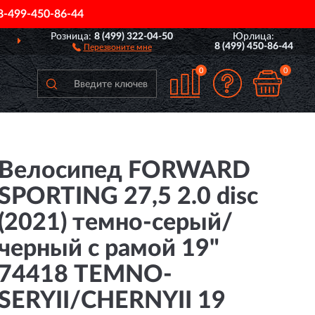
8-499-450-86-44
Розница:
8 (499) 322-04-50
Юрлица:
СИИ
ПОЛНЫЙ
АССОРТ
8 (499) 450-86-44
Перезвоните мне
0
0
Велосипед FORWARD
SPORTING 27,5 2.0 disc
(2021) темно-серый/
черный с рамой 19"
74418 TEMNO-
SERYII/CHERNYII 19