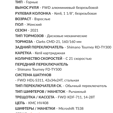
ТИП
-
Горные
ВЫНОС РУЛЯ
- FWD алюминиевый безрезьбовой
РУЛЕВАЯ КОЛОНКА
- Kenli, 1 1/8'', безрезьбовая
ВОЗРАСТ
-
Взрослые
ПОЛ
- Женский
СЕЗОН
- 2021
ТИП ТОРМОЗОВ
- Дисковые механические
ТОРМОЗА
- Clarks CMD-21, 160/160 мм
ЗАДНИЙ ПЕРЕКЛЮЧАТЕЛЬ
- Shimano Tourney RD-TY300
КАРЕТКА
- Kenli картриджная
КОЛИЧЕСТВО СКОРОСТЕЙ
- С 21 скоростью
ПЕРЕДНИЙ ПЕРЕКЛЮЧАТЕЛЬ
- Shimano Tourney FD-TY500
СИСТЕМА ШАТУНОВ
- FWD HDL-S311, 42x34x24T, стальная
ТИП ПЕРЕКЛЮЧАТЕЛЯ СК.
- Обычный переключатель
ТИП ШИФТЕРОВ / МАНЕТОК
- Рычажный
ТРЕЩОТКА / КАССЕТА
- FWD KDF-711, 14-28T
ЦЕПЬ
- KMC HV408
ШИФТЕРЫ / МАНЕТКИ
- Microshift TS38