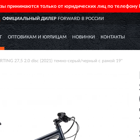
азы принимаются только от юридических лиц по телефону
ИИ
ДОСТАВИМ
ПО ВСЕЙ РОС
Г
ОПТОВИКАМ И ЮРЛИЦАМ
НОВИНКИ
КОНТАКТЫ
NG 27,5 2.0 disc (2021) темно-серый/черный с рамой 19"