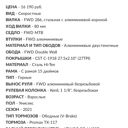
ЦЕНА
- 16 190 руб.
ВИД
- Скоростные
ВИЛКА
- FWD 286, стальная с алюминиевой короной
ХОД ВИЛКИ
- 80 мм
СЕДЛО
- FWD MTB
ВТУЛКИ
- FWD алюминиевые
МАТЕРИАЛ И ТИП ОБОДОВ
- Алюминиевые двустеночные
ОБОДА
- FWD Double Wall
ПОКРЫШКИ
- CST C-1918 27.5x2.10" (27TPI)
МАТЕРИАЛ
- Сталь Hi-Ten
РАМА
- С рамой 15 дюймов
ТИП
-
Горные
ВЫНОС РУЛЯ
- FWD алюминиевый безрезьбовой
РУЛЕВАЯ КОЛОНКА
- Kenli, 1 1/8'', безрезьбовая
ВОЗРАСТ
-
Взрослые
ПОЛ
- Унисекс
СЕЗОН
- 2021
ТИП ТОРМОЗОВ
- Ободные (V-Brake)
ТОРМОЗА
- Promax TX-117