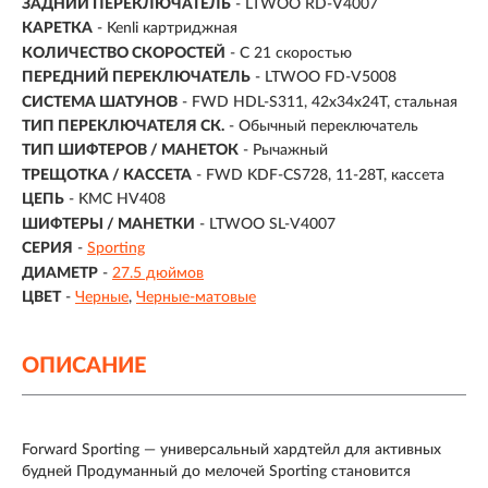
ЗАДНИЙ ПЕРЕКЛЮЧАТЕЛЬ
- LTWOO RD-V4007
КАРЕТКА
- Kenli картриджная
КОЛИЧЕСТВО СКОРОСТЕЙ
- С 21 скоростью
ПЕРЕДНИЙ ПЕРЕКЛЮЧАТЕЛЬ
- LTWOO FD-V5008
СИСТЕМА ШАТУНОВ
- FWD HDL-S311, 42x34x24T, стальная
ТИП ПЕРЕКЛЮЧАТЕЛЯ СК.
- Обычный переключатель
ТИП ШИФТЕРОВ / МАНЕТОК
- Рычажный
ТРЕЩОТКА / КАССЕТА
- FWD KDF-CS728, 11-28T, кассета
ЦЕПЬ
- KMC HV408
ШИФТЕРЫ / МАНЕТКИ
- LTWOO SL-V4007
СЕРИЯ
-
Sporting
ДИАМЕТР
-
27.5 дюймов
ЦВЕТ
-
Черные
Черные-матовые
ОПИСАНИЕ
Forward Sporting — универсальный хардтейл для активных
будней Продуманный до мелочей Sporting становится