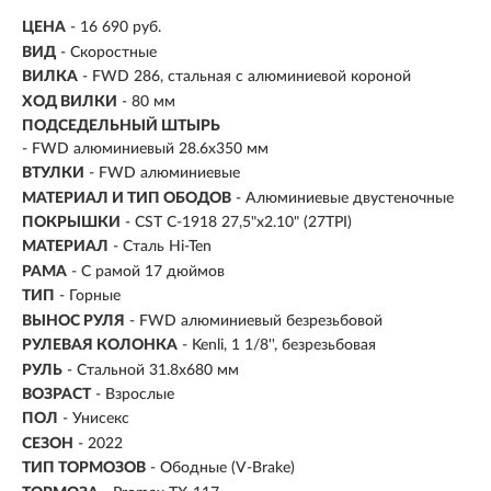
ЦЕНА
- 16 690 руб.
ВИД
- Скоростные
ВИЛКА
- FWD 286, стальная с алюминиевой короной
ХОД ВИЛКИ
- 80 мм
ПОДСЕДЕЛЬНЫЙ ШТЫРЬ
- FWD алюминиевый 28.6x350 мм
ВТУЛКИ
- FWD алюминиевые
МАТЕРИАЛ И ТИП ОБОДОВ
- Алюминиевые двустеночные
ПОКРЫШКИ
- CST C-1918 27,5"x2.10" (27TPI)
МАТЕРИАЛ
- Сталь Hi-Ten
РАМА
- С рамой 17 дюймов
ТИП
-
Горные
ВЫНОС РУЛЯ
- FWD алюминиевый безрезьбовой
РУЛЕВАЯ КОЛОНКА
- Kenli, 1 1/8'', безрезьбовая
РУЛЬ
- Стальной 31.8х680 мм
ВОЗРАСТ
-
Взрослые
ПОЛ
- Унисекс
СЕЗОН
- 2022
ТИП ТОРМОЗОВ
- Ободные (V-Brake)