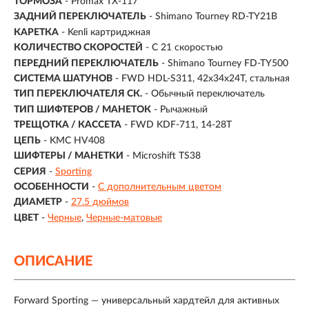
ТОРМОЗА
- Promax TX-117
ЗАДНИЙ ПЕРЕКЛЮЧАТЕЛЬ
- Shimano Tourney RD-TY21B
КАРЕТКА
- Kenli картриджная
КОЛИЧЕСТВО СКОРОСТЕЙ
- С 21 скоростью
ПЕРЕДНИЙ ПЕРЕКЛЮЧАТЕЛЬ
- Shimano Tourney FD-TY500
СИСТЕМА ШАТУНОВ
- FWD HDL-S311, 42x34x24T, стальная
ТИП ПЕРЕКЛЮЧАТЕЛЯ СК.
- Обычный переключатель
ТИП ШИФТЕРОВ / МАНЕТОК
- Рычажный
ТРЕЩОТКА / КАССЕТА
- FWD KDF-711, 14-28T
ЦЕПЬ
- KMC HV408
ШИФТЕРЫ / МАНЕТКИ
- Microshift TS38
СЕРИЯ
-
Sporting
ОСОБЕННОСТИ
-
С дополнительным цветом
ДИАМЕТР
-
27.5 дюймов
ЦВЕТ
-
Черные
Черные-матовые
ОПИСАНИЕ
Forward Sporting — универсальный хардтейл для активных