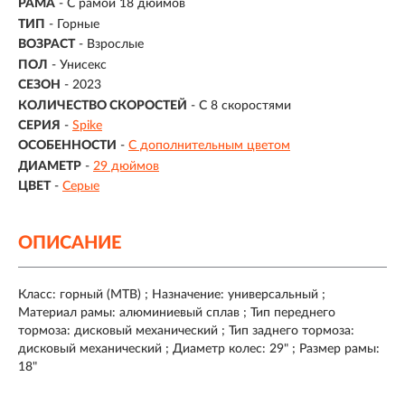
РАМА
- С рамой 18 дюймов
ТИП
-
Горные
ВОЗРАСТ
-
Взрослые
ПОЛ
- Унисекс
СЕЗОН
- 2023
КОЛИЧЕСТВО СКОРОСТЕЙ
- С 8 скоростями
СЕРИЯ
-
Spike
ОСОБЕННОСТИ
-
С дополнительным цветом
ДИАМЕТР
-
29 дюймов
ЦВЕТ
-
Серые
ОПИСАНИЕ
Класс: горный (MTB) ; Назначение: универсальный ;
Материал рамы: алюминиевый сплав ; Тип переднего
тормоза: дисковый механический ; Тип заднего тормоза:
дисковый механический ; Диаметр колес: 29" ; Размер рамы:
18"