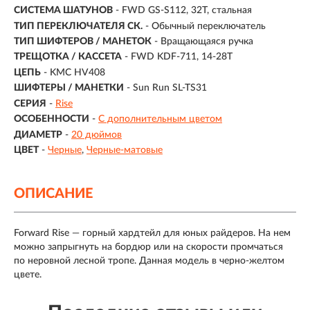
СИСТЕМА ШАТУНОВ
- FWD GS-S112, 32T, стальная
ТИП ПЕРЕКЛЮЧАТЕЛЯ СК.
- Обычный переключатель
ТИП ШИФТЕРОВ / МАНЕТОК
- Вращающаяся ручка
ТРЕЩОТКА / КАССЕТА
- FWD KDF-711, 14-28T
ЦЕПЬ
- KMC HV408
ШИФТЕРЫ / МАНЕТКИ
- Sun Run SL-TS31
СЕРИЯ
-
Rise
ОСОБЕННОСТИ
-
С дополнительным цветом
ДИАМЕТР
-
20 дюймов
ЦВЕТ
-
Черные
Черные-матовые
ОПИСАНИЕ
Forward Rise — горный хардтейл для юных райдеров. На нем
можно запрыгнуть на бордюр или на скорости промчаться
по неровной лесной тропе. Данная модель в черно-желтом
цвете.