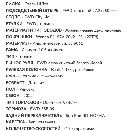
ВИЛКА
- Сталь Hi-Ten
ПОДСЕДЕЛЬНЫЙ ШТЫРЬ
- FWD стальной 27.2x250 мм
СЕДЛО
- FWD City Kid
ВТУЛКИ
- FWD стальные
МАТЕРИАЛ И ТИП ОБОДОВ
- Алюминиевые двустеночные
ПОКРЫШКИ
- Wanda P1197A 20x2.125" (22TPI)
МАТЕРИАЛ
- Алюминиевый сплав 6061
РАМА
- С рамой 10.5 дюймов
ТИП
-
Горные
ВЫНОС РУЛЯ
- FWD алюминиевый безрезьбовой
РУЛЕВАЯ КОЛОНКА
- Kenli, 1 1/8'', резьбовая
РУЛЬ
- Стальной 25.4х540 мм
ВОЗРАСТ
-
Детские
ПОЛ
- Унисекс
СЕЗОН
- 2022
ТИП ТОРМОЗОВ
- Ободные (V-Brake)
ТОРМОЗА
- FWD SSE-09
ЗАДНИЙ ПЕРЕКЛЮЧАТЕЛЬ
- Sun Run RD-HG-04A
КАРЕТКА
- Kenli стальная
КОЛИЧЕСТВО СКОРОСТЕЙ
- С 7 скоростями