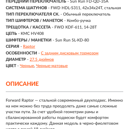
ПЕРЕДНИЙ ПЕРЕКЛЮЧАТЕЛЬ
- Sun Run FD-QD-35A
СИСТЕМА ШАТУНОВ
- FWD HDL-S311, 42x34x24T, стальная
ТИП ПЕРЕКЛЮЧАТЕЛЯ СК.
- Обычный переключатель
ТИП ШИФТЕРОВ / МАНЕТОК
- Комбо-ручка
ТРЕЩОТКА / КАССЕТА
- FWD KDF-611, 14-28T
ЦЕПЬ
- KMC HV408
ШИФТЕРЫ / МАНЕТКИ
- Sun Run SL-KD-80
СЕРИЯ
-
Raptor
ОСОБЕННОСТИ
-
С задним дисковым тормозом
ДИАМЕТР
-
27.5 дюймов
ЦВЕТ
-
Черные
Черные-матовые
ОПИСАНИЕ
Forward Raptor — стальной современный двухподвес. Именно
на нем можно без труда преодолеть даже самые сложные
участки пути. За счет удобной геометрии рамы и
сбалансированной работы подвески будет комфортен
практически каждому. Данная модель в черно-фиолетовом