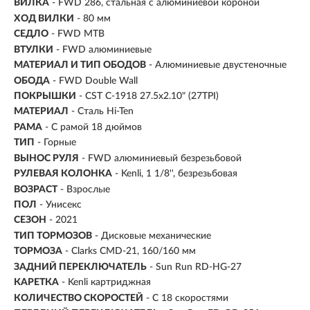
ВИЛКА
- FWD 286, стальная с алюминиевой короной
ХОД ВИЛКИ
- 80 мм
СЕДЛО
- FWD MTB
ВТУЛКИ
- FWD алюминиевые
МАТЕРИАЛ И ТИП ОБОДОВ
- Алюминиевые двустеночные
ОБОДА
- FWD Double Wall
ПОКРЫШКИ
- CST C-1918 27.5x2.10" (27TPI)
МАТЕРИАЛ
- Сталь Hi-Ten
РАМА
- С рамой 18 дюймов
ТИП
-
Горные
ВЫНОС РУЛЯ
- FWD алюминиевый безрезьбовой
РУЛЕВАЯ КОЛОНКА
- Kenli, 1 1/8'', безрезьбовая
ВОЗРАСТ
-
Взрослые
ПОЛ
- Унисекс
СЕЗОН
- 2021
ТИП ТОРМОЗОВ
- Дисковые механические
ТОРМОЗА
- Clarks CMD-21, 160/160 мм
ЗАДНИЙ ПЕРЕКЛЮЧАТЕЛЬ
- Sun Run RD-HG-27
КАРЕТКА
- Kenli картриджная
КОЛИЧЕСТВО СКОРОСТЕЙ
- С 18 скоростями