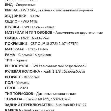
ВИД
- Скоростные
ВИЛКА
- FWD 286, стальная с алюминиевой короной
ХОД ВИЛКИ
- 80 мм
СЕДЛО
- FWD MTB
ВТУЛКИ
- FWD алюминиевые
МАТЕРИАЛ И ТИП ОБОДОВ
- Алюминиевые двустеночные
ОБОДА
- FWD Double Wall
ПОКРЫШКИ
- CST C-1918 27.5x2.10" (27TPI)
МАТЕРИАЛ
- Сталь Hi-Ten
РАМА
- С рамой 16 дюймов
ТИП
-
Горные
ВЫНОС РУЛЯ
- FWD алюминиевый безрезьбовой
РУЛЕВАЯ КОЛОНКА
- Kenli, 1 1/8'', безрезьбовая
ВОЗРАСТ
-
Взрослые
ПОЛ
- Унисекс
СЕЗОН
- 2020
ТИП ТОРМОЗОВ
- Дисковые механические
ТОРМОЗА
- Clarks CMD-21, 160/160 мм
ЗАДНИЙ ПЕРЕКЛЮЧАТЕЛЬ
- Sun Run RD-HG-27
КАРЕТКА
- Kenli картриджная