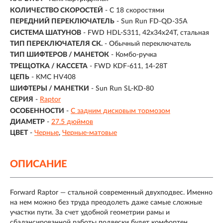
КОЛИЧЕСТВО СКОРОСТЕЙ
- С 18 скоростями
ПЕРЕДНИЙ ПЕРЕКЛЮЧАТЕЛЬ
- Sun Run FD-QD-35A
СИСТЕМА ШАТУНОВ
- FWD HDL-S311, 42x34x24T, стальная
ТИП ПЕРЕКЛЮЧАТЕЛЯ СК.
- Обычный переключатель
ТИП ШИФТЕРОВ / МАНЕТОК
- Комбо-ручка
ТРЕЩОТКА / КАССЕТА
- FWD KDF-611, 14-28T
ЦЕПЬ
- KMC HV408
ШИФТЕРЫ / МАНЕТКИ
- Sun Run SL-KD-80
СЕРИЯ
-
Raptor
ОСОБЕННОСТИ
-
С задним дисковым тормозом
ДИАМЕТР
-
27.5 дюймов
ЦВЕТ
-
Черные
Черные-матовые
ОПИСАНИЕ
Forward Raptor — стальной современный двухподвес. Именно
на нем можно без труда преодолеть даже самые сложные
участки пути. За счет удобной геометрии рамы и
сбалансированной работы подвески будет комфортен