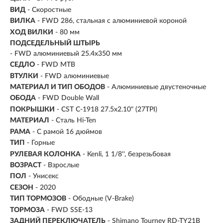
ВИД
- Скоростные
ВИЛКА
- FWD 286, стальная с алюминиевой короной
ХОД ВИЛКИ
- 80 мм
ПОДСЕДЕЛЬНЫЙ ШТЫРЬ
- FWD алюминиевый 25.4x350 мм
СЕДЛО
- FWD MTB
ВТУЛКИ
- FWD алюминиевые
МАТЕРИАЛ И ТИП ОБОДОВ
- Алюминиевые двустеночные
ОБОДА
- FWD Double Wall
ПОКРЫШКИ
- CST C-1918 27.5x2.10" (27TPI)
МАТЕРИАЛ
- Сталь Hi-Ten
РАМА
- С рамой 16 дюймов
ТИП
-
Горные
РУЛЕВАЯ КОЛОНКА
- Kenli, 1 1/8'', безрезьбовая
ВОЗРАСТ
-
Взрослые
ПОЛ
- Унисекс
СЕЗОН
- 2020
ТИП ТОРМОЗОВ
- Ободные (V-Brake)
ТОРМОЗА
- FWD SSE-13
ЗАДНИЙ ПЕРЕКЛЮЧАТЕЛЬ
- Shimano Tourney RD-TY21B