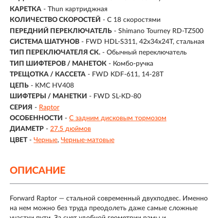
КАРЕТКА
- Thun картриджная
КОЛИЧЕСТВО СКОРОСТЕЙ
- С 18 скоростями
ПЕРЕДНИЙ ПЕРЕКЛЮЧАТЕЛЬ
- Shimano Tourney RD-TZ500
СИСТЕМА ШАТУНОВ
- FWD HDL-S311, 42x34x24T, стальная
ТИП ПЕРЕКЛЮЧАТЕЛЯ СК.
- Обычный переключатель
ТИП ШИФТЕРОВ / МАНЕТОК
- Комбо-ручка
ТРЕЩОТКА / КАССЕТА
- FWD KDF-611, 14-28T
ЦЕПЬ
- KMC HV408
ШИФТЕРЫ / МАНЕТКИ
- FWD SL-KD-80
СЕРИЯ
-
Raptor
ОСОБЕННОСТИ
-
С задним дисковым тормозом
ДИАМЕТР
-
27.5 дюймов
ЦВЕТ
-
Черные
Черные-матовые
ОПИСАНИЕ
Forward Raptor — стальной современный двухподвес. Именно
на нем можно без труда преодолеть даже самые сложные
участки пути. За счет удобной геометрии рамы и