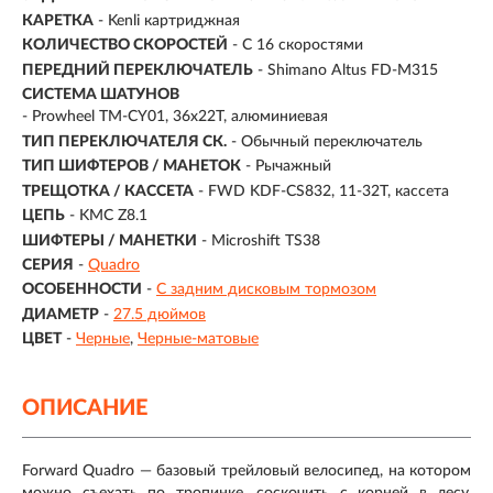
КАРЕТКА
- Kenli картриджная
КОЛИЧЕСТВО СКОРОСТЕЙ
- С 16 скоростями
ПЕРЕДНИЙ ПЕРЕКЛЮЧАТЕЛЬ
- Shimano Altus FD-M315
СИСТЕМА ШАТУНОВ
- Prowheel TM-CY01, 36x22T, алюминиевая
ТИП ПЕРЕКЛЮЧАТЕЛЯ СК.
- Обычный переключатель
ТИП ШИФТЕРОВ / МАНЕТОК
- Рычажный
ТРЕЩОТКА / КАССЕТА
- FWD KDF-CS832, 11-32T, кассета
ЦЕПЬ
- KMC Z8.1
ШИФТЕРЫ / МАНЕТКИ
- Microshift TS38
СЕРИЯ
-
Quadro
ОСОБЕННОСТИ
-
С задним дисковым тормозом
ДИАМЕТР
-
27.5 дюймов
ЦВЕТ
-
Черные
Черные-матовые
ОПИСАНИЕ
Forward Quadro — базовый трейловый велосипед, на котором