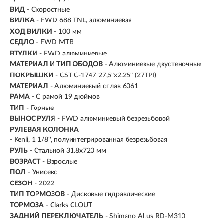
ВИД
- Скоростные
ВИЛКА
- FWD 688 TNL, алюминиевая
ХОД ВИЛКИ
- 100 мм
СЕДЛО
- FWD MTB
ВТУЛКИ
- FWD алюминиевые
МАТЕРИАЛ И ТИП ОБОДОВ
- Алюминиевые двустеночные
ПОКРЫШКИ
- CST C-1747 27,5"x2.25" (27TPI)
МАТЕРИАЛ
- Алюминиевый сплав 6061
РАМА
- С рамой 19 дюймов
ТИП
-
Горные
ВЫНОС РУЛЯ
- FWD алюминиевый безрезьбовой
РУЛЕВАЯ КОЛОНКА
- Kenli, 1 1/8'', полуинтегрированная безрезьбовая
РУЛЬ
- Стальной 31.8х720 мм
ВОЗРАСТ
-
Взрослые
ПОЛ
- Унисекс
СЕЗОН
- 2022
ТИП ТОРМОЗОВ
- Дисковые гидравлические
ТОРМОЗА
- Clarks CLOUT
ЗАДНИЙ ПЕРЕКЛЮЧАТЕЛЬ
- Shimano Altus RD-M310