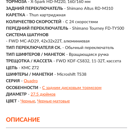
ТОРМОЗА
- X-Spark HD-M220, 160/160 мм
ЗАДНИЙ ПЕРЕКЛЮЧАТЕЛЬ
- Shimano Altus RD-M310
КАРЕТКА
- Thun картриджная
КОЛИЧЕСТВО СКОРОСТЕЙ
- С 24 скоростями
ПЕРЕДНИЙ ПЕРЕКЛЮЧАТЕЛЬ
- Shimano Tourney FD-TY500
СИСТЕМА ШАТУНОВ
- FWD MC-AD29, 42x32x22T, алюминиевая
ТИП ПЕРЕКЛЮЧАТЕЛЯ СК.
- Обычный переключатель
ТИП ШИФТЕРОВ / МАНЕТОК
- Вращающаяся ручка
ТРЕЩОТКА / КАССЕТА
- FWD KDF-CS832, 11-32T, кассета
ЦЕПЬ
- KMC Z72
ШИФТЕРЫ / МАНЕТКИ
- Microshift TS38
СЕРИЯ
-
Quadro
ОСОБЕННОСТИ
-
С задним дисковым тормозом
ДИАМЕТР
-
27.5 дюймов
ЦВЕТ
-
Черные
Черные-матовые
ОПИСАНИЕ