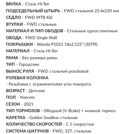
ВИЛКА
- Сталь Hi-Ten
ПОДСЕДЕЛЬНЫЙ ШТЫРЬ
- FWD стальной 25.4x250 мм
СЕДЛО
- FWD MTB Kid
ВТУЛКИ
- FWD стальные
МАТЕРИАЛ И ТИП ОБОДОВ
- Стальные одностеночные
ОБОДА
- FWD Single Wall
ПОКРЫШКИ
- Wanda P1023 18x2.125" (30TPI)
МАТЕРИАЛ
- Сталь Hi-Ten
РАМА
- Без размера рамы
ТИП
-
Городские
ВЫНОС РУЛЯ
- FWD стальной резьбовой
РУЛЕВАЯ КОЛОНКА
- Резьбовая с ограничителем угла поворота
ВОЗРАСТ
-
Детские
ПОЛ
- Унисекс
СЕЗОН
- 2021
ТИП ТОРМОЗОВ
- Ободной (V-Brake) + ножной тормоз
КАРЕТКА
- Golden Swallow стальная
КОЛИЧЕСТВО СКОРОСТЕЙ
- С 1 скоростью
СИСТЕМА ШАТУНОВ
- FWD, 32T, cтальная