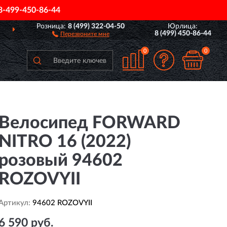
8-499-450-86-44
Розница:
8 (499) 322-04-50
Юрлица:
ДОСТАВИМ
ПО ВСЕЙ РОССИИ
8 (499) 450-86-44
Перезвоните мне
0
0
Велосипед FORWARD
NITRO 16 (2022)
розовый 94602
ROZOVYII
Артикул:
94602 ROZOVYII
6 590 руб.