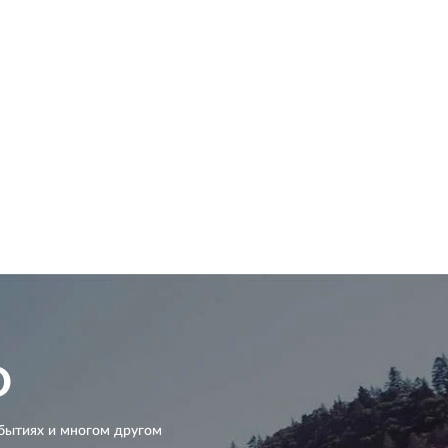
D
бытиях и многом другом