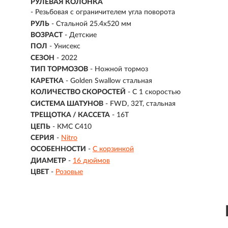
РУЛЕВАЯ КОЛОНКА
- Резьбовая с ограничителем угла поворота
РУЛЬ
- Стальной 25.4х520 мм
ВОЗРАСТ
-
Детские
ПОЛ
- Унисекс
СЕЗОН
- 2022
ТИП ТОРМОЗОВ
- Ножной тормоз
КАРЕТКА
- Golden Swallow стальная
КОЛИЧЕСТВО СКОРОСТЕЙ
- С 1 скоростью
СИСТЕМА ШАТУНОВ
- FWD, 32T, cтальная
ТРЕЩОТКА / КАССЕТА
- 16T
ЦЕПЬ
- KMC C410
СЕРИЯ
-
Nitro
ОСОБЕННОСТИ
-
С корзинкой
ДИАМЕТР
-
16 дюймов
ЦВЕТ
-
Розовые