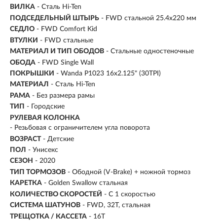
ВИЛКА
- Сталь Hi-Ten
ПОДСЕДЕЛЬНЫЙ ШТЫРЬ
- FWD стальной 25.4x220 мм
СЕДЛО
- FWD Comfort Kid
ВТУЛКИ
- FWD стальные
МАТЕРИАЛ И ТИП ОБОДОВ
- Стальные одностеночные
ОБОДА
- FWD Single Wall
ПОКРЫШКИ
- Wanda P1023 16x2.125" (30TPI)
МАТЕРИАЛ
- Сталь Hi-Ten
РАМА
- Без размера рамы
ТИП
-
Городские
РУЛЕВАЯ КОЛОНКА
- Резьбовая с ограничителем угла поворота
ВОЗРАСТ
-
Детские
ПОЛ
- Унисекс
СЕЗОН
- 2020
ТИП ТОРМОЗОВ
- Ободной (V-Brake) + ножной тормоз
КАРЕТКА
- Golden Swallow стальная
КОЛИЧЕСТВО СКОРОСТЕЙ
- С 1 скоростью
СИСТЕМА ШАТУНОВ
- FWD, 32T, cтальная
ТРЕЩОТКА / КАССЕТА
- 16T