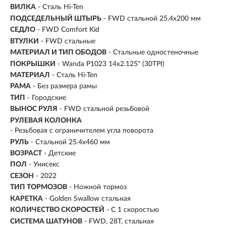
ВИЛКА
- Сталь Hi-Ten
ПОДСЕДЕЛЬНЫЙ ШТЫРЬ
- FWD стальной 25.4x200 мм
СЕДЛО
- FWD Comfort Kid
ВТУЛКИ
- FWD стальные
МАТЕРИАЛ И ТИП ОБОДОВ
- Стальные одностеночные
ПОКРЫШКИ
- Wanda P1023 14x2.125" (30TPI)
МАТЕРИАЛ
- Сталь Hi-Ten
РАМА
- Без размера рамы
ТИП
-
Городские
ВЫНОС РУЛЯ
- FWD стальной резьбовой
РУЛЕВАЯ КОЛОНКА
- Резьбовая с ограничителем угла поворота
РУЛЬ
- Стальной 25.4х460 мм
ВОЗРАСТ
-
Детские
ПОЛ
- Унисекс
СЕЗОН
- 2022
ТИП ТОРМОЗОВ
- Ножной тормоз
КАРЕТКА
- Golden Swallow стальная
КОЛИЧЕСТВО СКОРОСТЕЙ
- С 1 скоростью
СИСТЕМА ШАТУНОВ
- FWD, 28T, cтальная