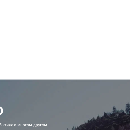
D
бытиях и многом другом