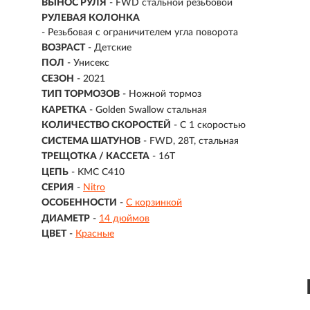
ВЫНОС РУЛЯ
- FWD стальной резьбовой
РУЛЕВАЯ КОЛОНКА
- Резьбовая с ограничителем угла поворота
ВОЗРАСТ
-
Детские
ПОЛ
- Унисекс
СЕЗОН
- 2021
ТИП ТОРМОЗОВ
- Ножной тормоз
КАРЕТКА
- Golden Swallow стальная
КОЛИЧЕСТВО СКОРОСТЕЙ
- С 1 скоростью
СИСТЕМА ШАТУНОВ
- FWD, 28T, cтальная
ТРЕЩОТКА / КАССЕТА
- 16T
ЦЕПЬ
- KMC C410
СЕРИЯ
-
Nitro
ОСОБЕННОСТИ
-
С корзинкой
ДИАМЕТР
-
14 дюймов
ЦВЕТ
-
Красные