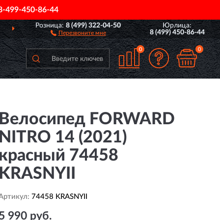
8-499-450-86-44
Розница:
8 (499) 322-04-50
Юрлица:
ДОСТАВИМ
ПО ВСЕЙ РОССИИ
8 (499) 450-86-44
Перезвоните мне
0
0
Велосипед FORWARD
NITRO 14 (2021)
красный 74458
KRASNYII
Артикул:
74458 KRASNYII
5 990 руб.