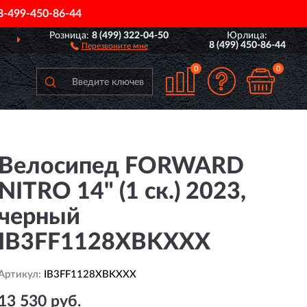
8-499-450-86-44
Розница:
8 (499) 322-04-50
Юрлица:
ДОСТАВИМ
ПО ВСЕЙ РОССИИ
8 (499) 450-86-44
Перезвоните мне
0
0
Велосипед FORWARD
NITRO 14" (1 ск.) 2023,
черный
IB3FF1128XBKXXX
Артикул:
IB3FF1128XBKXXX
13 530 руб.