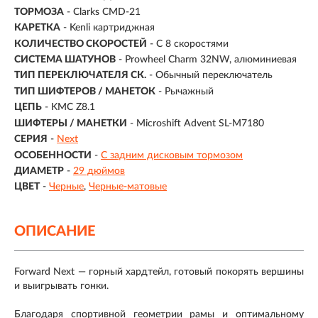
ТОРМОЗА
- Clarks CMD-21
КАРЕТКА
- Kenli картриджная
КОЛИЧЕСТВО СКОРОСТЕЙ
- С 8 скоростями
СИСТЕМА ШАТУНОВ
- Prowheel Charm 32NW, алюминиевая
ТИП ПЕРЕКЛЮЧАТЕЛЯ СК.
- Обычный переключатель
ТИП ШИФТЕРОВ / МАНЕТОК
- Рычажный
ЦЕПЬ
- KMC Z8.1
ШИФТЕРЫ / МАНЕТКИ
- Microshift Advent SL-M7180
СЕРИЯ
-
Next
ОСОБЕННОСТИ
-
С задним дисковым тормозом
ДИАМЕТР
-
29 дюймов
ЦВЕТ
-
Черные
Черные-матовые
ОПИСАНИЕ
Forward Next — горный хардтейл, готовый покорять вершины
и выигрывать гонки.
Благодаря спортивной геометрии рамы и оптимальному