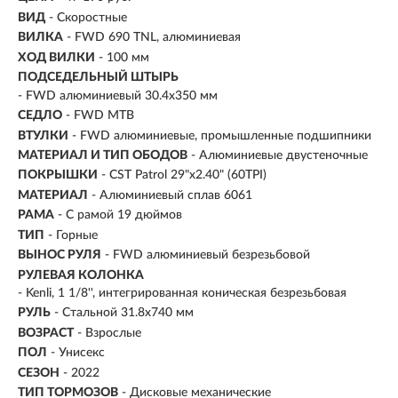
ВИД
- Скоростные
ВИЛКА
- FWD 690 TNL, алюминиевая
ХОД ВИЛКИ
- 100 мм
ПОДСЕДЕЛЬНЫЙ ШТЫРЬ
- FWD алюминиевый 30.4x350 мм
СЕДЛО
- FWD MTB
ВТУЛКИ
- FWD алюминиевые, промышленные подшипники
МАТЕРИАЛ И ТИП ОБОДОВ
- Алюминиевые двустеночные
ПОКРЫШКИ
- CST Patrol 29"x2.40" (60TPI)
МАТЕРИАЛ
- Алюминиевый сплав 6061
РАМА
- С рамой 19 дюймов
ТИП
-
Горные
ВЫНОС РУЛЯ
- FWD алюминиевый безрезьбовой
РУЛЕВАЯ КОЛОНКА
- Kenli, 1 1/8'', интегрированная коническая безрезьбовая
РУЛЬ
- Стальной 31.8х740 мм
ВОЗРАСТ
-
Взрослые
ПОЛ
- Унисекс
СЕЗОН
- 2022
ТИП ТОРМОЗОВ
- Дисковые механические