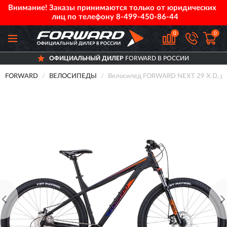
Внимание! Заказы принимаются только от юридических
лиц по телефону
8-499-450-86-44
0
0
ОФИЦИАЛЬНЫЙ ДИЛЕР
FORWARD В РОССИИ
FORWARD
ВЕЛОСИПЕДЫ
Велосипед FORWARD NEXT 29 X D, рам