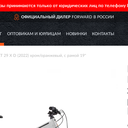
азы принимаются только от юридических лиц по телефону
ОФИЦИАЛЬНЫЙ ДИЛЕР
FORWARD В РОССИИ
Г
ОПТОВИКАМ И ЮРЛИЦАМ
НОВИНКИ
КОНТАКТЫ
29 X D (2022) хром/оранжевый, с рамой 19"