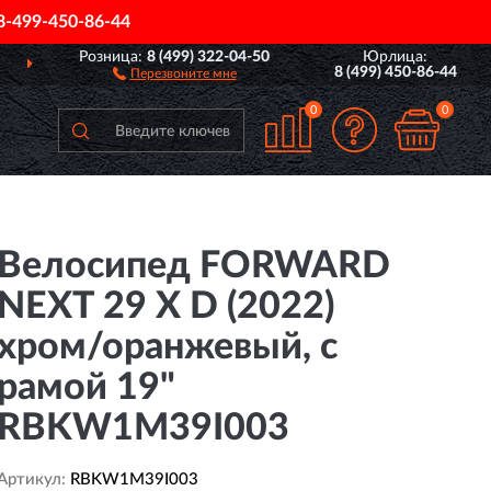
8-499-450-86-44
Розница:
8 (499) 322-04-50
Юрлица:
ДОСТАВИМ
ПО ВСЕЙ РОССИИ
8 (499) 450-86-44
Перезвоните мне
0
0
Велосипед FORWARD
NEXT 29 X D (2022)
хром/оранжевый, с
рамой 19"
RBKW1M39I003
Артикул:
RBKW1M39I003