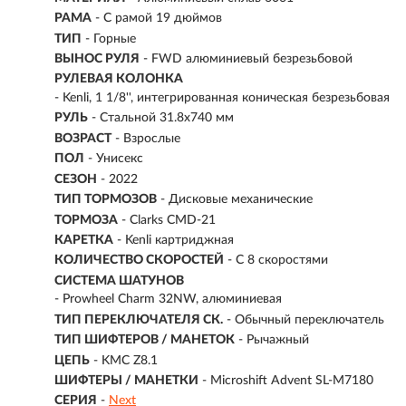
РАМА
- С рамой 19 дюймов
ТИП
-
Горные
ВЫНОС РУЛЯ
- FWD алюминиевый безрезьбовой
РУЛЕВАЯ КОЛОНКА
- Kenli, 1 1/8'', интегрированная коническая безрезьбовая
РУЛЬ
- Стальной 31.8х740 мм
ВОЗРАСТ
-
Взрослые
ПОЛ
- Унисекс
СЕЗОН
- 2022
ТИП ТОРМОЗОВ
- Дисковые механические
ТОРМОЗА
- Clarks CMD-21
КАРЕТКА
- Kenli картриджная
КОЛИЧЕСТВО СКОРОСТЕЙ
- С 8 скоростями
СИСТЕМА ШАТУНОВ
- Prowheel Charm 32NW, алюминиевая
ТИП ПЕРЕКЛЮЧАТЕЛЯ СК.
- Обычный переключатель
ТИП ШИФТЕРОВ / МАНЕТОК
- Рычажный
ЦЕПЬ
- KMC Z8.1
ШИФТЕРЫ / МАНЕТКИ
- Microshift Advent SL-M7180
СЕРИЯ
-
Next