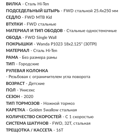
ВИЛКА
- Сталь Hi-Ten
ПОДСЕДЕЛЬНЫЙ ШТЫРЬ
- FWD стальной 25.4x250 мм
СЕДЛО
- FWD MTB Kid
ВТУЛКИ
- FWD стальные
МАТЕРИАЛ И ТИП ОБОДОВ
- Стальные одностеночные
ОБОДА
- FWD Single Wall
ПОКРЫШКИ
- Wanda P1023 18x2.125" (30TPI)
МАТЕРИАЛ
- Сталь Hi-Ten
РАМА
- Без размера рамы
ТИП
-
Городские
РУЛЕВАЯ КОЛОНКА
- Резьбовая с ограничителем угла поворота
ВОЗРАСТ
-
Детские
ПОЛ
- Унисекс
СЕЗОН
- 2020
ТИП ТОРМОЗОВ
- Ножной тормоз
КАРЕТКА
- Golden Swallow стальная
КОЛИЧЕСТВО СКОРОСТЕЙ
- С 1 скоростью
СИСТЕМА ШАТУНОВ
- FWD, 32T, cтальная
ТРЕЩОТКА / КАССЕТА
- 16T