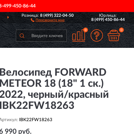
8-499-450-86-44
Розница:
8 (499) 322-04-50
Юрлица:
ДОСТАВИМ
ПО ВСЕЙ РОССИИ
8 (499) 450-86-44
Перезвоните мне
0
0
Велосипед FORWARD
METEOR 18 (18" 1 ск.)
2022, черный/красный
IBK22FW18263
Артикул:
IBK22FW18263
6 990 руб.