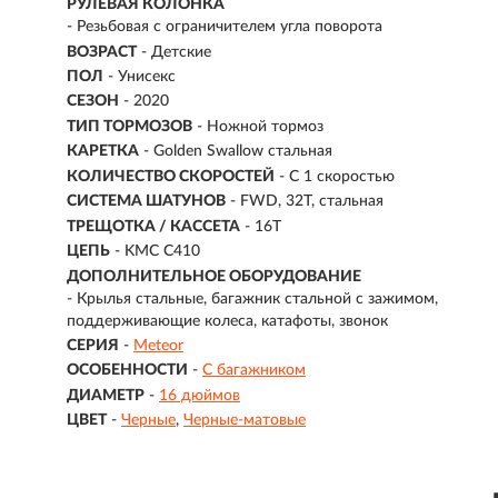
РУЛЕВАЯ КОЛОНКА
- Резьбовая с ограничителем угла поворота
ВОЗРАСТ
-
Детские
ПОЛ
- Унисекс
СЕЗОН
- 2020
ТИП ТОРМОЗОВ
- Ножной тормоз
КАРЕТКА
- Golden Swallow стальная
КОЛИЧЕСТВО СКОРОСТЕЙ
- С 1 скоростью
СИСТЕМА ШАТУНОВ
- FWD, 32T, cтальная
ТРЕЩОТКА / КАССЕТА
- 16T
ЦЕПЬ
- KMC C410
ДОПОЛНИТЕЛЬНОЕ ОБОРУДОВАНИЕ
- Крылья стальные, багажник стальной с зажимом,
поддерживающие колеса, катафоты, звонок
СЕРИЯ
-
Meteor
ОСОБЕННОСТИ
-
С багажником
ДИАМЕТР
-
16 дюймов
ЦВЕТ
-
Черные
Черные-матовые