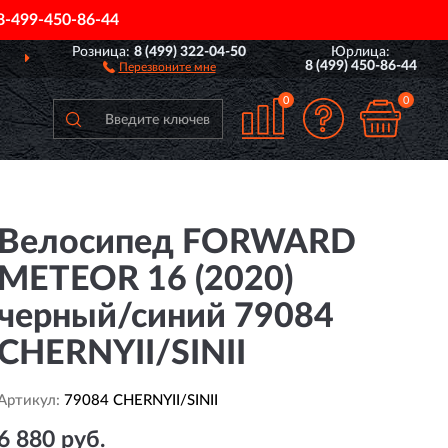
8-499-450-86-44
Розница:
8 (499) 322-04-50
Юрлица:
ДОСТАВИМ
ПО ВСЕЙ РОССИИ
8 (499) 450-86-44
Перезвоните мне
0
0
Велосипед FORWARD
METEOR 16 (2020)
черный/синий 79084
CHERNYII/SINII
Артикул:
79084 CHERNYII/SINII
6 880 руб.