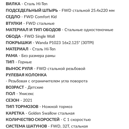
ВИЛКА
- Сталь Hi-Ten
ПОДСЕДЕЛЬНЫЙ ШТЫРЬ
- FWD стальной 25.4x220 мм
СЕДЛО
- FWD Comfort Kid
ВТУЛКИ
- FWD стальные
МАТЕРИАЛ И ТИП ОБОДОВ
- Стальные одностеночные
ОБОДА
- FWD Single Wall
ПОКРЫШКИ
- Wanda P1023 16x2.125" (30TPI)
МАТЕРИАЛ
- Сталь Hi-Ten
РАМА
- Без размера рамы
ТИП
-
Горные
ВЫНОС РУЛЯ
- FWD стальной резьбовой
РУЛЕВАЯ КОЛОНКА
- Резьбовая с ограничителем угла поворота
ВОЗРАСТ
-
Детские
ПОЛ
- Унисекс
СЕЗОН
- 2021
ТИП ТОРМОЗОВ
- Ножной тормоз
КАРЕТКА
- Golden Swallow стальная
КОЛИЧЕСТВО СКОРОСТЕЙ
- С 1 скоростью
СИСТЕМА ШАТУНОВ
- FWD, 32T, cтальная