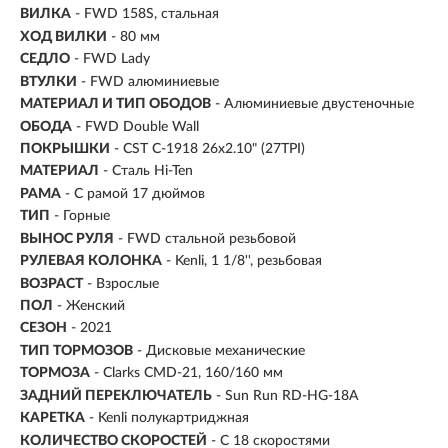
ВИЛКА
- FWD 158S, стальная
ХОД ВИЛКИ
- 80 мм
СЕДЛО
- FWD Lady
ВТУЛКИ
- FWD алюминиевые
МАТЕРИАЛ И ТИП ОБОДОВ
- Алюминиевые двустеночные
ОБОДА
- FWD Double Wall
ПОКРЫШКИ
- CST C-1918 26x2.10" (27TPI)
МАТЕРИАЛ
- Сталь Hi-Ten
РАМА
- С рамой 17 дюймов
ТИП
-
Горные
ВЫНОС РУЛЯ
- FWD стальной резьбовой
РУЛЕВАЯ КОЛОНКА
- Kenli, 1 1/8'', резьбовая
ВОЗРАСТ
-
Взрослые
ПОЛ
- Женский
СЕЗОН
- 2021
ТИП ТОРМОЗОВ
- Дисковые механические
ТОРМОЗА
- Clarks CMD-21, 160/160 мм
ЗАДНИЙ ПЕРЕКЛЮЧАТЕЛЬ
- Sun Run RD-HG-18A
КАРЕТКА
- Kenli полукартриджная
КОЛИЧЕСТВО СКОРОСТЕЙ
- С 18 скоростями