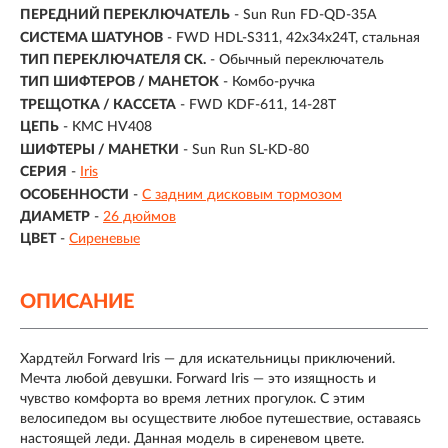
ПЕРЕДНИЙ ПЕРЕКЛЮЧАТЕЛЬ
- Sun Run FD-QD-35A
СИСТЕМА ШАТУНОВ
- FWD HDL-S311, 42x34x24T, стальная
ТИП ПЕРЕКЛЮЧАТЕЛЯ СК.
- Обычный переключатель
ТИП ШИФТЕРОВ / МАНЕТОК
- Комбо-ручка
ТРЕЩОТКА / КАССЕТА
- FWD KDF-611, 14-28T
ЦЕПЬ
- KMC HV408
ШИФТЕРЫ / МАНЕТКИ
- Sun Run SL-KD-80
СЕРИЯ
-
Iris
ОСОБЕННОСТИ
-
С задним дисковым тормозом
ДИАМЕТР
-
26 дюймов
ЦВЕТ
-
Сиреневые
ОПИСАНИЕ
Хардтейл Forward Iris — для искательницы приключений.
Мечта любой девушки. Forward Iris — это изящность и
чувство комфорта во время летних прогулок. С этим
велосипедом вы осуществите любое путешествие, оставаясь
настоящей леди. Данная модель в сиреневом цвете.