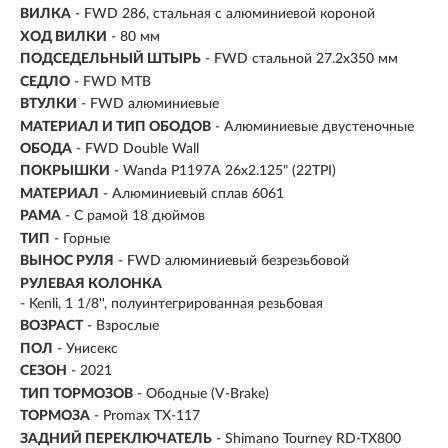
ВИЛКА
- FWD 286, стальная с алюминиевой короной
ХОД ВИЛКИ
- 80 мм
ПОДСЕДЕЛЬНЫЙ ШТЫРЬ
- FWD стальной 27.2x350 мм
СЕДЛО
- FWD MTB
ВТУЛКИ
- FWD алюминиевые
МАТЕРИАЛ И ТИП ОБОДОВ
- Алюминиевые двустеночные
ОБОДА
- FWD Double Wall
ПОКРЫШКИ
- Wanda P1197A 26x2.125" (22TPI)
МАТЕРИАЛ
- Алюминиевый сплав 6061
РАМА
- С рамой 18 дюймов
ТИП
-
Горные
ВЫНОС РУЛЯ
- FWD алюминиевый безрезьбовой
РУЛЕВАЯ КОЛОНКА
- Kenli, 1 1/8'', полуинтегрированная резьбовая
ВОЗРАСТ
-
Взрослые
ПОЛ
- Унисекс
СЕЗОН
- 2021
ТИП ТОРМОЗОВ
- Ободные (V-Brake)
ТОРМОЗА
- Promax TX-117
ЗАДНИЙ ПЕРЕКЛЮЧАТЕЛЬ
- Shimano Tourney RD-TX800