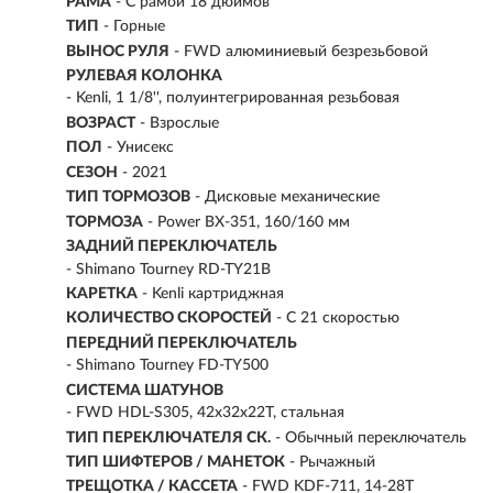
РАМА
- С рамой 18 дюймов
ТИП
-
Горные
ВЫНОС РУЛЯ
- FWD алюминиевый безрезьбовой
РУЛЕВАЯ КОЛОНКА
- Kenli, 1 1/8'', полуинтегрированная резьбовая
ВОЗРАСТ
-
Взрослые
ПОЛ
- Унисекс
СЕЗОН
- 2021
ТИП ТОРМОЗОВ
- Дисковые механические
ТОРМОЗА
- Power BX-351, 160/160 мм
ЗАДНИЙ ПЕРЕКЛЮЧАТЕЛЬ
- Shimano Tourney RD-TY21B
КАРЕТКА
- Kenli картриджная
КОЛИЧЕСТВО СКОРОСТЕЙ
- С 21 скоростью
ПЕРЕДНИЙ ПЕРЕКЛЮЧАТЕЛЬ
- Shimano Tourney FD-TY500
СИСТЕМА ШАТУНОВ
- FWD HDL-S305, 42x32x22T, стальная
ТИП ПЕРЕКЛЮЧАТЕЛЯ СК.
- Обычный переключатель
ТИП ШИФТЕРОВ / МАНЕТОК
- Рычажный
ТРЕЩОТКА / КАССЕТА
- FWD KDF-711, 14-28T