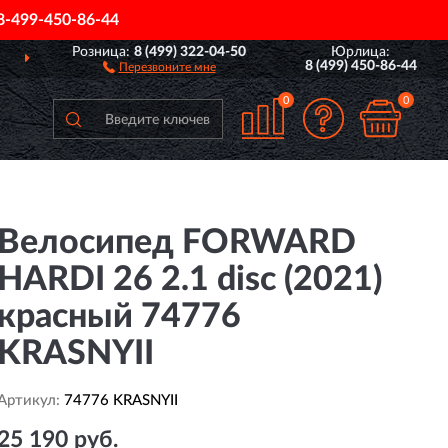
8-499-450-86-44
Розница:
8 (499) 322-04-50
Юрлица:
ДОСТАВИМ
ПО ВСЕЙ РОССИИ
8 (499) 450-86-44
Перезвоните мне
0
0
Велосипед FORWARD
HARDI 26 2.1 disc (2021)
красный 74776
KRASNYII
Артикул:
74776 KRASNYII
25 190 руб.