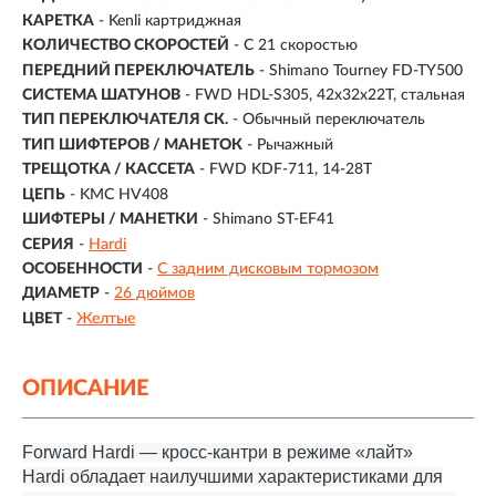
КАРЕТКА
- Kenli картриджная
КОЛИЧЕСТВО СКОРОСТЕЙ
- С 21 скоростью
ПЕРЕДНИЙ ПЕРЕКЛЮЧАТЕЛЬ
- Shimano Tourney FD-TY500
СИСТЕМА ШАТУНОВ
- FWD HDL-S305, 42x32x22T, стальная
ТИП ПЕРЕКЛЮЧАТЕЛЯ СК.
- Обычный переключатель
ТИП ШИФТЕРОВ / МАНЕТОК
- Рычажный
ТРЕЩОТКА / КАССЕТА
- FWD KDF-711, 14-28T
ЦЕПЬ
- KMC HV408
ШИФТЕРЫ / МАНЕТКИ
- Shimano ST-EF41
СЕРИЯ
-
Hardi
ОСОБЕННОСТИ
-
С задним дисковым тормозом
ДИАМЕТР
-
26 дюймов
ЦВЕТ
-
Желтые
ОПИСАНИЕ
Forward Hardi — кросс-кантри в режиме «лайт»
Hardi обладает наилучшими характеристиками для