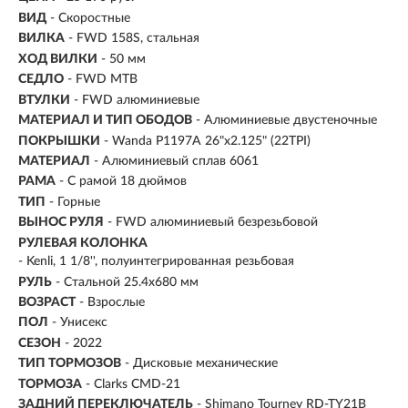
ВИД
- Скоростные
ВИЛКА
- FWD 158S, стальная
ХОД ВИЛКИ
- 50 мм
СЕДЛО
- FWD MTB
ВТУЛКИ
- FWD алюминиевые
МАТЕРИАЛ И ТИП ОБОДОВ
- Алюминиевые двустеночные
ПОКРЫШКИ
- Wanda P1197A 26"x2.125" (22TPI)
МАТЕРИАЛ
- Алюминиевый сплав 6061
РАМА
- С рамой 18 дюймов
ТИП
-
Горные
ВЫНОС РУЛЯ
- FWD алюминиевый безрезьбовой
РУЛЕВАЯ КОЛОНКА
- Kenli, 1 1/8'', полуинтегрированная резьбовая
РУЛЬ
- Стальной 25.4х680 мм
ВОЗРАСТ
-
Взрослые
ПОЛ
- Унисекс
СЕЗОН
- 2022
ТИП ТОРМОЗОВ
- Дисковые механические
ТОРМОЗА
- Clarks CMD-21
ЗАДНИЙ ПЕРЕКЛЮЧАТЕЛЬ
- Shimano Tourney RD-TY21B