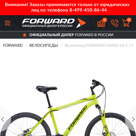
Внимание! Заказы принимаются только от юридических
лиц по телефону
8-499-450-86-44
0
0
ОФИЦИАЛЬНЫЙ ДИЛЕР
FORWARD В РОССИИ
FORWARD
ВЕЛОСИПЕДЫ
Велосипед FORWARD HARDI 26 2.1 D 