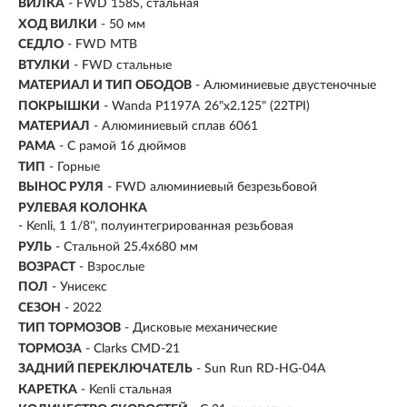
ВИЛКА
- FWD 158S, стальная
ХОД ВИЛКИ
- 50 мм
СЕДЛО
- FWD MTB
ВТУЛКИ
- FWD стальные
МАТЕРИАЛ И ТИП ОБОДОВ
- Алюминиевые двустеночные
ПОКРЫШКИ
- Wanda P1197A 26"x2.125" (22TPI)
МАТЕРИАЛ
- Алюминиевый сплав 6061
РАМА
- С рамой 16 дюймов
ТИП
-
Горные
ВЫНОС РУЛЯ
- FWD алюминиевый безрезьбовой
РУЛЕВАЯ КОЛОНКА
- Kenli, 1 1/8'', полуинтегрированная резьбовая
РУЛЬ
- Стальной 25.4х680 мм
ВОЗРАСТ
-
Взрослые
ПОЛ
- Унисекс
СЕЗОН
- 2022
ТИП ТОРМОЗОВ
- Дисковые механические
ТОРМОЗА
- Clarks CMD-21
ЗАДНИЙ ПЕРЕКЛЮЧАТЕЛЬ
- Sun Run RD-HG-04A
КАРЕТКА
- Kenli стальная