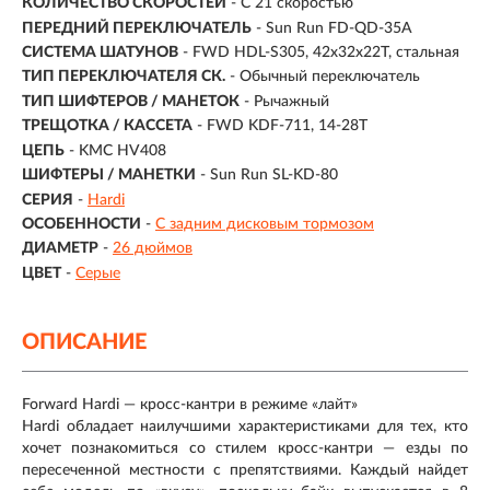
КОЛИЧЕСТВО СКОРОСТЕЙ
- С 21 скоростью
ПЕРЕДНИЙ ПЕРЕКЛЮЧАТЕЛЬ
- Sun Run FD-QD-35A
СИСТЕМА ШАТУНОВ
- FWD HDL-S305, 42x32x22T, стальная
ТИП ПЕРЕКЛЮЧАТЕЛЯ СК.
- Обычный переключатель
ТИП ШИФТЕРОВ / МАНЕТОК
- Рычажный
ТРЕЩОТКА / КАССЕТА
- FWD KDF-711, 14-28T
ЦЕПЬ
- KMC HV408
ШИФТЕРЫ / МАНЕТКИ
- Sun Run SL-KD-80
СЕРИЯ
-
Hardi
ОСОБЕННОСТИ
-
С задним дисковым тормозом
ДИАМЕТР
-
26 дюймов
ЦВЕТ
-
Серые
ОПИСАНИЕ
Forward Hardi — кросс-кантри в режиме «лайт»
Hardi обладает наилучшими характеристиками для тех, кто
хочет познакомиться со стилем кросс-кантри — езды по
пересеченной местности с препятствиями. Каждый найдет