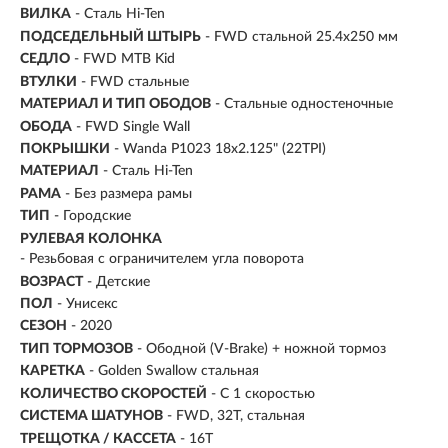
ВИЛКА
- Сталь Hi-Ten
ПОДСЕДЕЛЬНЫЙ ШТЫРЬ
- FWD стальной 25.4x250 мм
СЕДЛО
- FWD MTB Kid
ВТУЛКИ
- FWD стальные
МАТЕРИАЛ И ТИП ОБОДОВ
- Стальные одностеночные
ОБОДА
- FWD Single Wall
ПОКРЫШКИ
- Wanda P1023 18x2.125" (22TPI)
МАТЕРИАЛ
- Сталь Hi-Ten
РАМА
- Без размера рамы
ТИП
-
Городские
РУЛЕВАЯ КОЛОНКА
- Резьбовая с ограничителем угла поворота
ВОЗРАСТ
-
Детские
ПОЛ
- Унисекс
СЕЗОН
- 2020
ТИП ТОРМОЗОВ
- Ободной (V-Brake) + ножной тормоз
КАРЕТКА
- Golden Swallow стальная
КОЛИЧЕСТВО СКОРОСТЕЙ
- С 1 скоростью
СИСТЕМА ШАТУНОВ
- FWD, 32T, cтальная
ТРЕЩОТКА / КАССЕТА
- 16T