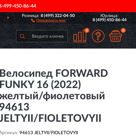
8-499-450-86-44
Розница:
8 (499) 322-04-50
Юрлица:
О ВСЕЙ РОССИИ
ПОЛ
8 (499) 450-86-44
Перезвоните мне
0
0
Велосипед FORWARD
FUNKY 16 (2022)
желтый/фиолетовый
94613
JELTYII/FIOLETOVYII
Артикул:
94613 JELTYII/FIOLETOVYII