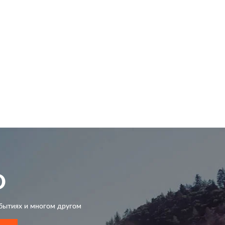
D
бытиях и многом другом