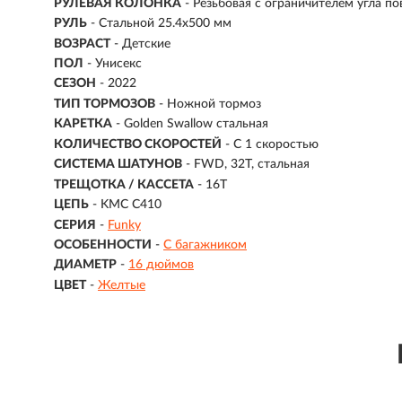
РУЛЕВАЯ КОЛОНКА
- Резьбовая с ограничителем угла п
РУЛЬ
- Стальной 25.4х500 мм
ВОЗРАСТ
-
Детские
ПОЛ
- Унисекс
СЕЗОН
- 2022
ТИП ТОРМОЗОВ
- Ножной тормоз
КАРЕТКА
- Golden Swallow стальная
КОЛИЧЕСТВО СКОРОСТЕЙ
- С 1 скоростью
СИСТЕМА ШАТУНОВ
- FWD, 32T, cтальная
ТРЕЩОТКА / КАССЕТА
- 16T
ЦЕПЬ
- KMC C410
СЕРИЯ
-
Funky
ОСОБЕННОСТИ
-
С багажником
ДИАМЕТР
-
16 дюймов
ЦВЕТ
-
Желтые