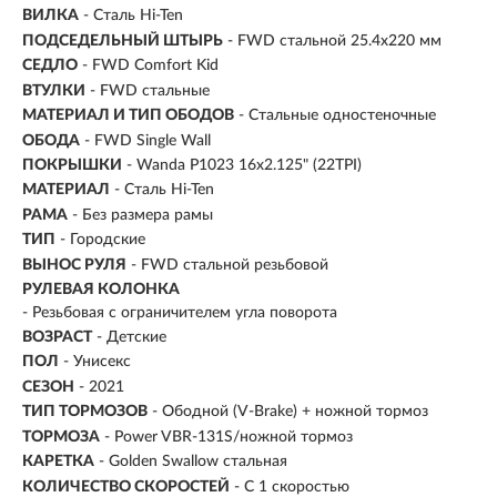
ВИЛКА
- Сталь Hi-Ten
ПОДСЕДЕЛЬНЫЙ ШТЫРЬ
- FWD стальной 25.4x220 мм
СЕДЛО
- FWD Comfort Kid
ВТУЛКИ
- FWD стальные
МАТЕРИАЛ И ТИП ОБОДОВ
- Стальные одностеночные
ОБОДА
- FWD Single Wall
ПОКРЫШКИ
- Wanda P1023 16x2.125" (22TPI)
МАТЕРИАЛ
- Сталь Hi-Ten
РАМА
- Без размера рамы
ТИП
-
Городские
ВЫНОС РУЛЯ
- FWD стальной резьбовой
РУЛЕВАЯ КОЛОНКА
- Резьбовая с ограничителем угла поворота
ВОЗРАСТ
-
Детские
ПОЛ
- Унисекс
СЕЗОН
- 2021
ТИП ТОРМОЗОВ
- Ободной (V-Brake) + ножной тормоз
ТОРМОЗА
- Power VBR-131S/ножной тормоз
КАРЕТКА
- Golden Swallow стальная
КОЛИЧЕСТВО СКОРОСТЕЙ
- С 1 скоростью